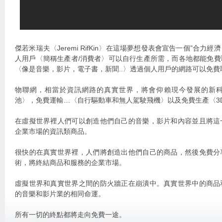
傑若米瑞夫〈Jeremi RifKin〉在這場夢想發表會宣告一個”合
人用戶〈簡稱生產者/消費者〉可以自行生產所需，而各地都能免
〈像是音樂，影片，電子書，新聞..〉透過個人用戶的網路可以免費
物聯網，相當於資訊網路的真實世界，將會仰賴現今發展的新
池〉，免費運輸…〈自行驅動車和無人駕駛飛機〉以及免費生產〈3
在虛擬世界裡人們可以創造他們自己的音樂，影片和內容並且將這
企業市場的資訊類商品。
很快的在真實世界裡，人們將創造出他們自己的商品，然後免費分
術，將終結商品和服務的企業市場。
虛擬世界和真實世界之間的防火牆正在崩潰中。真實世界中的商品
的音樂和影片業的相同命運。
所有一切的終點都將走向免費一途。