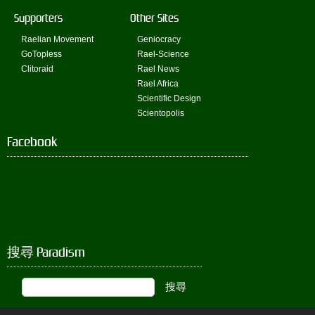
Supporters
Other Sites
Raelian Movement
Geniocracy
GoTopless
Rael-Science
Clitoraid
Rael News
Rael Africa
Scientific Design
Scientopolis
Facebook
搜尋 Paradism