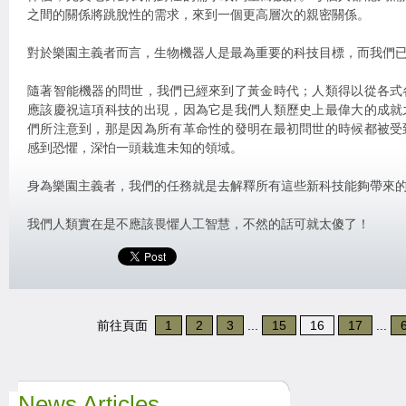
之間的關係將跳脫性的需求，來到一個更高層次的親密關係。
對於樂園主義者而言，生物機器人是最為重要的科技目標，而我們
隨著智能機器的問世，我們已經來到了黃金時代；人類得以從各式
應該慶祝這項科技的出現，因為它是我們人類歷史上最偉大的成就
們所注意到，那是因為所有革命性的發明在最初問世的時候都被受
感到恐懼，深怕一頭栽進未知的領域。
身為樂園主義者，我們的任務就是去解釋所有這些新科技能夠帶來
我們人類實在是不應該畏懼人工智慧，不然的話可就太傻了！
前往頁面
1
2
3
...
15
16
17
...
News Articles