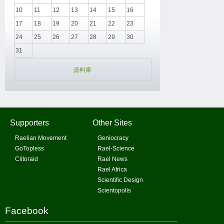
10
11
12
13
14
15
16
17
18
19
20
21
22
23
24
25
26
27
28
29
30
31
資料庫
Supporters
Other Sites
Raelian Movement
Geniocracy
GoTopless
Rael-Science
Clitoraid
Rael News
Rael Africa
Scientific Design
Scientopolis
Facebook