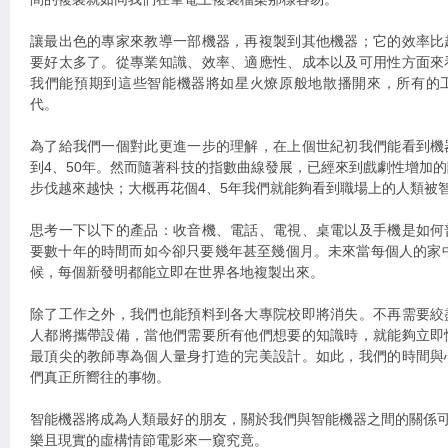
讓最出色的專家來教導一部機器，再複製到其他機器；它的效率比
要好太多了。從專業知識、效率、適應性、成本以及可用性方面來
我們能預期到這些智能機器將如星火燎原般地散播開來，所有的
代。
為了給我們一個對此更進一步的理解，在上個世紀初我們能看到機
到4、50年。然而隨著科技的指數曲線發展，已經來到戲劇性增加
步伐越來越快；大概再花個4、5年我們就能夠看到職場上的人類被
思考一下以下的產品：收音機、電話、電視、桌電以及手機是如何
要數十年的時間而如今卻只要幾年甚至幾個月。未來當每個人的家
候，每個新發明都能立即在世界各地複製出來。
除了工作之外，我們也能預料到各大專院校即將消失。不再需要絞
人都將攜帶設備，當他們需要所有他們想要的知識時，就能夠立即
最頂尖的教師專為個人量身打造的完美設計。如此，我們的時間與
們真正所嚮往的事物。
智能機器將成為人類最好的朋友，關於我們與智能機器之間的關係可
樂且現實的虛構情節電影來一窺究竟。