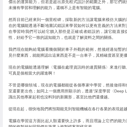
傑出的運算能力，但若是超出原先程式設計的範圍之外，那它們就
未擁有學習和理解的能力，還稱不上是有智能的電腦。
然而目前已經來到一個里程碑，採取新的方法讓電腦來模仿大腦的
在的電腦能透過不斷地嘗試錯誤來學習如何以更有意義的方法來對
在學習時我們可以給它饋入那些是正確或者錯誤的，讓它能直接
性，好給予它一致的認知能力，也就是了解資料之間的關係。
我們現在能夠給電腦看幾個關於車子外觀的範例，然後經過短暫的
見什麼東西，就能辨認出這東西是不是一台車子，其精確度甚至更
現在的電腦能透過理解〈電腦在處理資訊時的連貫關係〉來進行聽
可真是個相當大的躍進啊！
不管是哪個領域，現在的電腦都能從各個專家中學習，然後做得和
至還要更出色；如同上一個應用所顯示的，透過“深度學習〈Deep Le
識出其他專家起初也沒料到的新圖形，甚至比他們還優越。
從現在起，很快地我們將預期能見到智能機械在各行各業的表現超
電腦在學習這方面比起人類還要快上許多，而且理論上它們的能力
間的複製就如同我們在筆電上複製檔案那樣容易。