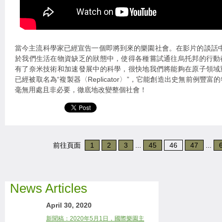
當今主流科學家已經宣告一個即將到來的樂園社會。在影片的談話中，Mi
於我們生活在物資缺乏的狀態中，使得各種嘗試通往烏托邦的行動
有了奈米技術和加速發展中的科學，很快地我們將能夠在原子領域
已經被取名為“複製器〈Replicator〉”，它能創造出史無前例豐
毫無用處且非必要，徹底地改變整個社會！
前往頁面
1
2
3
...
45
46
47
...
News Articles
April 30, 2020
新聞稿：2020年5月1日，國際樂園主