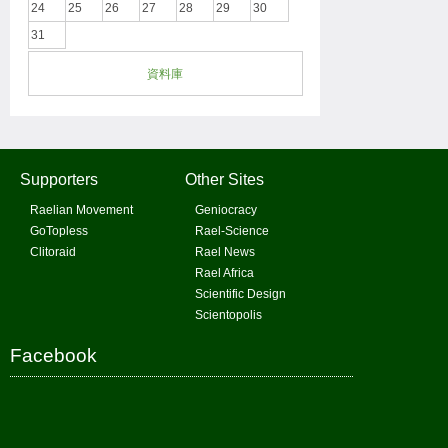
24
25
26
27
28
29
30
31
資料庫
Supporters
Other Sites
Raelian Movement
Geniocracy
GoTopless
Rael-Science
Clitoraid
Rael News
Rael Africa
Scientific Design
Scientopolis
Facebook