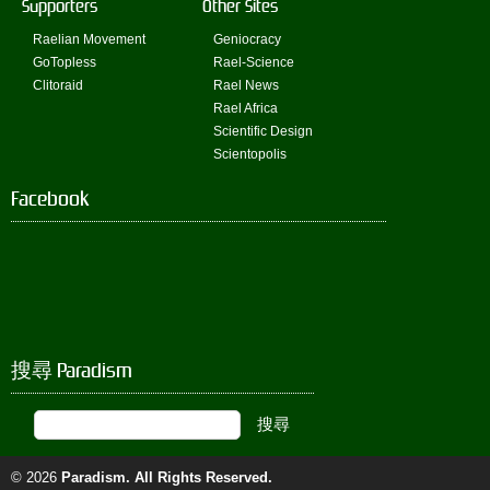
Supporters
Other Sites
Raelian Movement
Geniocracy
GoTopless
Rael-Science
Clitoraid
Rael News
Rael Africa
Scientific Design
Scientopolis
Facebook
搜尋 Paradism
© 2026
Paradism
. All Rights Reserved.