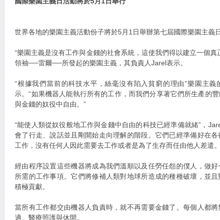
國際樂園主義日活動將於5月1日舉行
世界各地的樂園主義活動份子將於5月1日舉辦第七屆國際樂園主義
“樂園主義是沒有工作與金錢的社會系統，這使我們得以建立一個真
領袖──雷爾──所發起的樂園主義，其負責人Jarel表示。
“根據我們當前的科技水平，絲毫沒有陷入貧窮的理由”樂園主義
示。“如果機器人能執行所有的工作，而我們分享著它們所生產的
與金錢的奴役中自由。”
“能使人類從奴役般地工作與金錢中自由的科技已經準備就緒”，Jar
會了行走、說話並且剛開始走向理解的階段。它們已經準備好在各
工作，沒有任何人因此需要去工作或者是為了生存而任由他人差遣。
經由程序設置這些機器將成為我們溫順以及任勞任怨的僕人，做好
所需的工作事項。它們將修補人類對地球所造成的種種破壞，並且
積極貢獻。
當所有工作都交由機器人負責時，就不再需要金錢了。每個人都將
適、醫療照護與休閒。