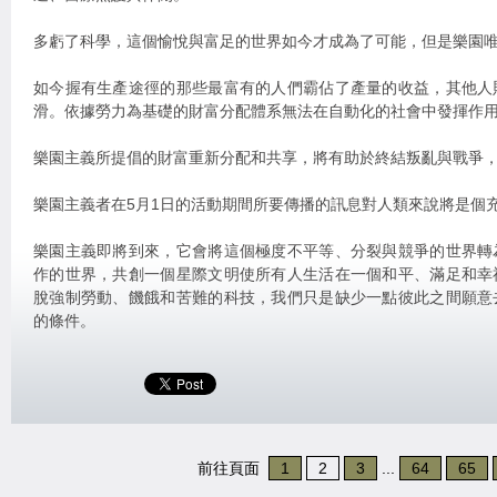
多虧了科學，這個愉悅與富足的世界如今才成為了可能，但是樂園
如今握有生產途徑的那些最富有的人們霸佔了產量的收益，其他人
滑。依據勞力為基礎的財富分配體系無法在自動化的社會中發揮作
樂園主義所提倡的財富重新分配和共享，將有助於終結叛亂與戰爭
樂園主義者在5月1日的活動期間所要傳播的訊息對人類來說將是個
樂園主義即將到來，它會將這個極度不平等、分裂與競爭的世界轉
作的世界，共創一個星際文明使所有人生活在一個和平、滿足和幸
脫強制勞動、饑餓和苦難的科技，我們只是缺少一點彼此之間願意
的條件。
前往頁面
1
2
3
...
64
65