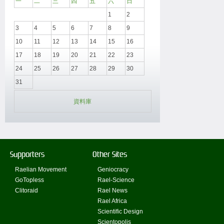
一
二
三
四
五
六
日
1
2
3
4
5
6
7
8
9
10
11
12
13
14
15
16
17
18
19
20
21
22
23
24
25
26
27
28
29
30
31
資料庫
Supporters
Other Sites
Raelian Movement
Geniocracy
GoTopless
Rael-Science
Clitoraid
Rael News
Rael Africa
Scientific Design
Scientopolis