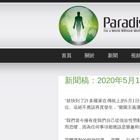
首頁
關於
新聞
視
新聞稿：2020年5
“就快到了許多國家在傳統上的5月1
位。這絕不應該再度發生，”樂園主義運動的
“我們當今擁有使我們自己從強迫性勞
而恐懼，因為任何事項都應該是樂趣和