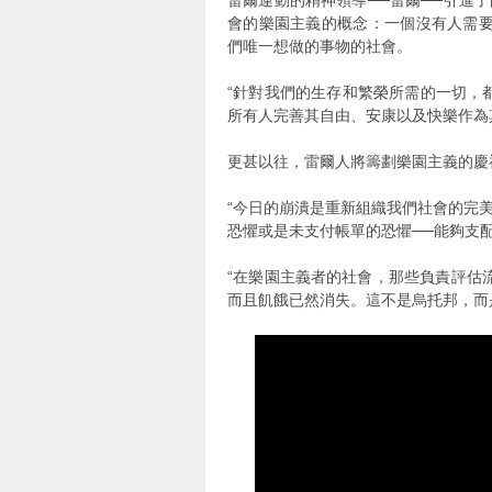
雷爾運動的精神領導──雷爾──引進了由
會的樂園主義的概念：一個沒有人需
們唯一想做的事物的社會。
“針對我們的生存和繁榮所需的一切，都
所有人完善其自由、安康以及快樂作為
更甚以往，雷爾人將籌劃樂園主義的慶
“今日的崩潰是重新組織我們社會的完
恐懼或是未支付帳單的恐懼──能夠支配我
“在樂園主義者的社會，那些負責評估
而且飢餓已然消失。這不是烏托邦，而