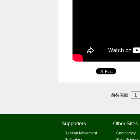
前往頁面
1
Supporters
Other Sites
Raelian Movement
Geniocracy
GoTopless
Rael-Science