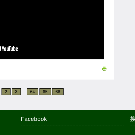
2
3
...
64
65
66
Facebook
搜