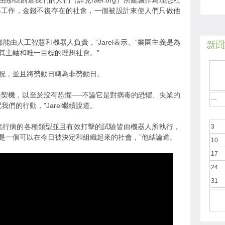
那些創造我們的人們（詳見rael.org）所建議作為理想社
要工作，金錢不復存在的社會，一個被設計來使人們只做他
能由人工智慧和機器人負責，”Jarel表示。“樂園主義是為
新聞於
其主軸和唯一目標的理想社會。”
祝，並且將勞動日轉為非勞動日。
美契機，以至於沒有恐懼──不論它是對病毒的恐懼、失業的
一
們的行動，”Jarel繼續說道。
流行病的各種類型並且有效打擊的試驗皆由機器人所執行，
3
是一個可以在今日被決定和組織起來的社會，”他結論道。
10
17
24
31