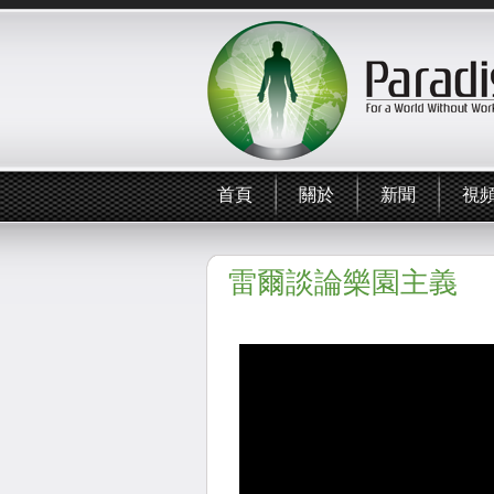
首頁
關於
新聞
視
雷爾談論樂園主義