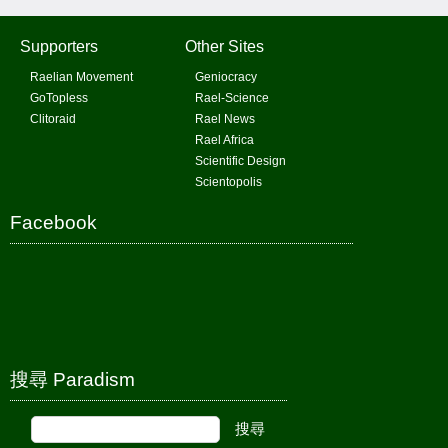
Supporters
Other Sites
Raelian Movement
Geniocracy
GoTopless
Rael-Science
Clitoraid
Rael News
Rael Africa
Scientific Design
Scientopolis
Facebook
搜尋 Paradism