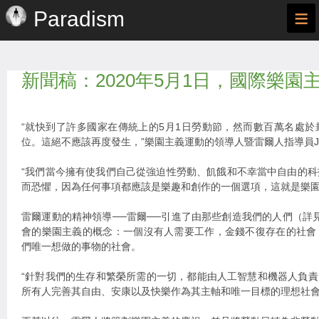
≡
Paradism
新聞稿：2020年5月1日，國際樂園
“就快到了許多國家在傳統上的5月1日勞動節，然而數百萬名處
位。這絕不應該再度發生，”樂園主義運動的領導人暨雷爾人指導員Jarel
“我們當今擁有使我們自己從強迫性勞動、飢餓和不幸當中自由的
而恐懼，因為任何事項都應該是樂趣和創作的一個選項，這就是樂園
雷爾運動的精神領導──雷爾──引進了由那些創造我們的人們（詳見ra
會的樂園主義的概念：一個沒有人需要工作，金錢不復存在的社會
們唯一想做的事物的社會。
“針對我們的生存和繁榮所需的一切，都能由人工智慧和機器人負責，”
所有人完善其自由、安康以及快樂作為其主軸和唯一目標的理想社會