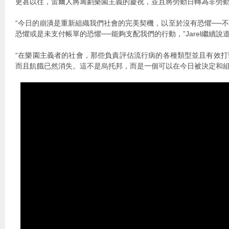
更甚以往，雷爾人將籌劃樂園主義的慶祝，並且將勞動日轉為非勞
“今日的崩潰是重新組織我們社會的完美契機，以至於沒有恐懼──
恐懼或是未支付帳單的恐懼──能夠支配我們的行動，”Jarel繼續說
“在樂園主義者的社會，那些負責評估流行病的各種類型並且有效
而且飢餓已然消失。這不是烏托邦，而是一個可以在今日被決定和組