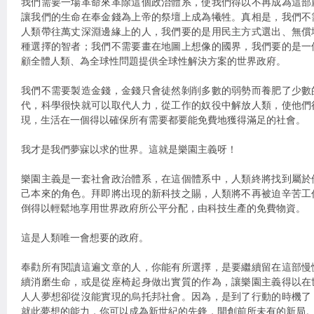
我們需要一場革命來革除這個政治體系，使我們得以不再成為這部
讓我們的生命在奉金錢為上帝的祭壇上成為犧牲。真相是，我們不
人類帶往萬丈深淵邊緣上的人，我們要的是用民主方式選出、無償
種選擇的智者；我們不需要畫在地圖上想像的國界，我們要的是一
顧全體人類、為全球性問題提供全球性解決方案的世界政府。
我們不需要製造金錢，金錢只會徒然剝削多數的弱勢而養肥了少數
代，科學很快就可以取代人力，從工作的奴役中解放人類，使他們
現，生活在一個得以確保所有需要都要能免費地獲得滿足的社會。
我才是我們夢寐以求的世界。這就是樂園主義呀！
樂園主義是一套社會政治體系，在這個體系中，人類終將找到屬於
己本來的角色。拜即將出現的新科技之賜，人類將不再被迫辛苦工
倒得以輕鬆地享用世界政府所公平分配，由科技生產的免費物資。
這是人類唯一會想要的政府。
奉勸所有閱讀這遍文章的人，你能有所選擇，是要繼續留在這部慢
續消磨生命，或是從座椅起身做出實質的作為，讓樂園主義得以在
人人夢想卻從沒能實現的烏托邦社會。因為，是到了行動的時機了
就此夢想的能力，你可以成為新世紀的先鋒，開創前所未有的新局