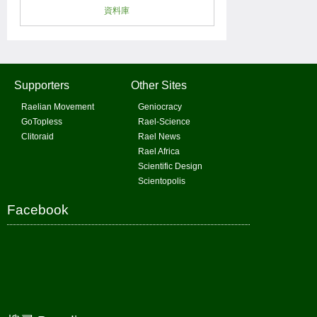
資料庫
Supporters
Other Sites
Raelian Movement
Geniocracy
GoTopless
Rael-Science
Clitoraid
Rael News
Rael Africa
Scientific Design
Scientopolis
Facebook