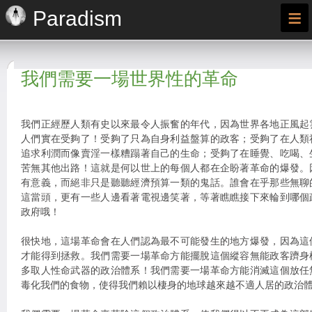
≡
Paradism
我們需要一場世界性的革命
我們正經歷人類有史以來最令人振奮的年代，因為世界各地正風起
人們實在受夠了！受夠了只為自身利益盤算的政客；受夠了在人類
追求利潤而像賣淫一樣糟蹋著自己的生命；受夠了在睡覺、吃喝、
苦無其他出路！這就是何以世上的每個人都在企盼著革命的爆發。
有意義，而絕非只是聽聽經濟預算一類的鬼話。誰會在乎那些無聊
這當頭，更有一些人邊看著電視邊笑著，等著瞧瞧接下來輪到哪個
政府哦！
很快地，這場革命會在人們認為最不可能發生的地方爆發，因為這
才能得到拯救。我們需要一場革命方能擺脫這個縱容無能政客躋身
多取人性命武器的政治體系！我們需要一場革命方能消滅這個放任
毒化我們的食物，使得我們賴以棲身的地球越來越不適人居的政治