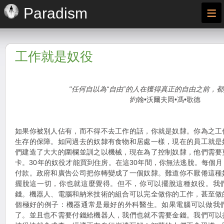
≡
Paradism
工作就是奴役
"任何自以為“自由”的人在獲得真正的自由之前，都
約翰•沃爾夫岡•馮•歌德
如果你被別人佔有，而不得不去工作的話，你就是奴隸。你為之工
生存的保障。如同過去的奴隸有食物和居處一樣，現在的員工就是
們建造了大大的圍欄並訓之以機械，現在為了控制奴隸，他們需要
卡。30年的奴役才能買到住房。在這30年間，你無法逃脫。每個
付款。政府和廣告公司把你轉變成了一個奴隸。難道你不厭倦這種
擺脫這一切，你也就這麼覺得。但不，你可以擺脫這種奴役。我
錢。機器人、電腦和納米技術的組合可以完全做你的工作，甚至做
個極好的例子：機器通常是最好的外科醫生。如果電腦可以做我
了。並且也不需要付錢給機器人，我們也就不需要金錢。我們可以