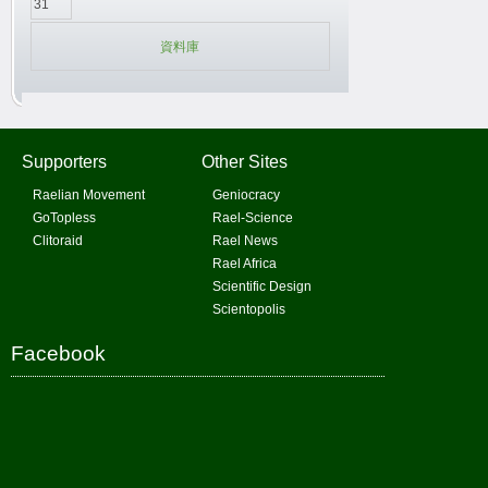
31
資料庫
Supporters
Other Sites
Raelian Movement
Geniocracy
GoTopless
Rael-Science
Clitoraid
Rael News
Rael Africa
Scientific Design
Scientopolis
Facebook