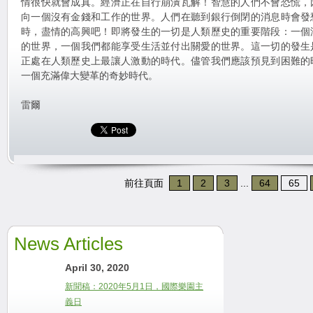
情很快就會成真。經濟正在自行崩潰瓦解！智慧的人們不會恐慌，
向一個沒有金錢和工作的世界。人們在聽到銀行倒閉的消息時會發
時，盡情的高興吧！即將發生的一切是人類歷史的重要階段：一個
的世界，一個我們都能享受生活並付出關愛的世界。這一切的發生
正處在人類歷史上最讓人激動的時代。儘管我們應該預見到困難的
一個充滿偉大變革的奇妙時代。
雷爾
前往頁面
1
2
3
...
64
65
News Articles
April 30, 2020
新聞稿：2020年5月1日，國際樂園主
義日