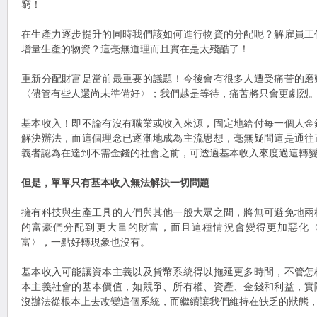
窮！
在生產力逐步提升的同時我們該如何進行物資的分配呢？解雇員工
增量生產的物資？這毫無道理而且實在是太殘酷了！
重新分配財富是當前最重要的議題！今後會有很多人遭受痛苦的磨
〈儘管有些人還尚未準備好〉；我們越是等待，痛苦將只會更劇烈
基本收入！即不論有沒有職業或收入來源，固定地給付每一個人金
解決辦法，而這個理念已逐漸地成為主流思想，毫無疑問這是通往
義者認為在達到不需金錢的社會之前，可透過基本收入來度過這轉
但是，單單只有基本收入無法解決一切問題
擁有科技與生產工具的人們與其他一般大眾之間，將無可避免地兩
的富豪們分配到更大量的財富，而且這種情況會變得更加惡化〈目
富〉，一點好轉現象也沒有。
基本收入可能讓資本主義以及貨幣系統得以拖延更多時間，不管怎
本主義社會的基本價值，如競爭、所有權、資產、金錢和利益，實
沒辦法從根本上去改變這個系統，而繼續讓我們維持在缺乏的狀態