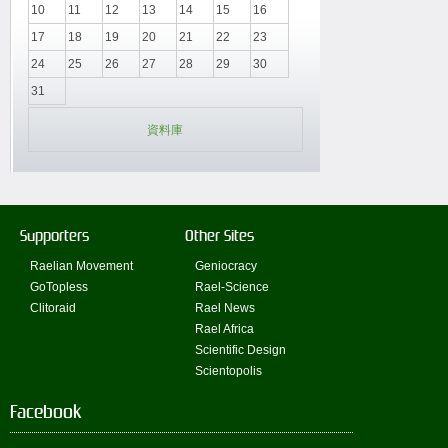
10
11
12
13
14
15
16
17
18
19
20
21
22
23
24
25
26
27
28
29
30
31
資料庫
Supporters
Other Sites
Raelian Movement
Geniocracy
GoTopless
Rael-Science
Clitoraid
Rael News
Rael Africa
Scientific Design
Scientopolis
Facebook