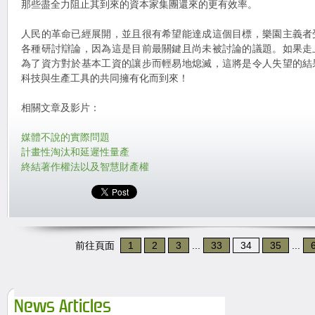
那些盡全力阻止其到來的資本家集團還來的更有效率。
人民的革命已經展開，並且很有希望能達成這個目標，樂園主義者
各種研討辯論，因為這是目前最關鍵且尚未被討論的議題。如果走
為了資方對於基本工資的讓步而輕易地熄滅，這將是令人失望的結
科技與生產工具的共同擁有化而到來！
相關文章及影片：
媒體不說的實際問題
計畫性淘汰和延遲性量產
終結著作權法以及智慧財產權
前往頁面
1
2
3
...
33
34
35
...
News Articles