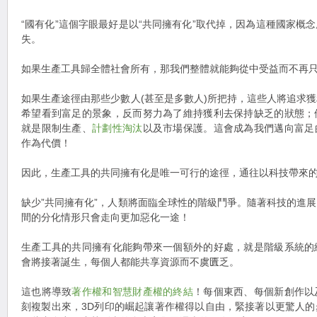
“國有化”這個字眼最好是以“共同擁有化”取代掉，因為這種國家概
失。
如果生產工具歸全體社會所有，那我們整體就能夠從中受益而不再
如果生產途徑由那些少數人(甚至是多數人)所把持，這些人將追求
希望看到富足的景象，反而努力為了維持獲利去保持缺乏的狀態；
就是限制生產、
計劃性淘汰
以及市場保護。這會成為我們邁向富足
作為代價！
因此，生產工具的共同擁有化是唯一可行的途徑，通往以科技帶來
缺少”共同擁有化”，人類將面臨全球性的階級鬥爭。隨著科技的進
間的分化情形只會走向更加惡化一途！
生產工具的共同擁有化能夠帶來一個額外的好處，就是階級系統的
會將接著誕生，每個人都能共享資源而不虞匱乏。
這也將導致
著作權和智慧財產權的終結
！每個東西、每個新創作以
刻複製出來，3D列印的崛起讓著作權得以自由，緊接著以更驚人