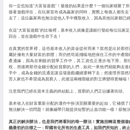
你一定也知道”大富翁遊戲”！最後的結果是什麼？一個玩家積聚了
接著遊戲停住，在玩家宣布成為贏家的同時，實際上每個人都失去
去了；這位贏家再也無法從他人手中獲取收入，因為其他玩家都已
在這”大富翁遊戲”的比喻裡，基本收入就像是讓銀行發給每位玩家
回合，並在遊戲中生存下去！
在真實的世界裡，這些基本收入的資金從何而來？當然是出於那些
屬於擁有大量財富的群體；而仍然苟延殘喘地想保住工作的中產階
產邊緣，因為在剩餘的競爭工作中，其工資也正逐步地下滑。那
稅，然後將那些金錢分配給貧窮的人們，如此一來他們就能夠去進
手中，成為金錢的流通並讓這場遊戲繼續運轉下去；然後理所當然
苦人家也不希望成為貧窮人，此後這兩種階級的對立將變得更極端
注意我們已經在資本主義的終結點上，貧窮的人們正佔據著街頭。
基本收入在財富重新分配的運作中扮演至關重要的起始，它補償了
無法解決一切問題！就像繃帶只能提供短暫的止血功能一樣！卻無
真正的解決辦法，也是我們將看到的唯一辦法！實施扭轉這整個遊
義最初的目標之一 : 即國有化所有的生產工具，如我們所知的，終