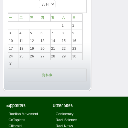
一
二
三
四
五
六
日
1
2
3
4
5
6
7
8
9
10
11
12
13
14
15
16
17
18
19
20
21
22
23
24
25
26
27
28
29
30
31
資料庫
Supporters
Other Sites
Raelian Movement
Geniocracy
GoTopless
Rael-Science
Clitoraid
Rael News