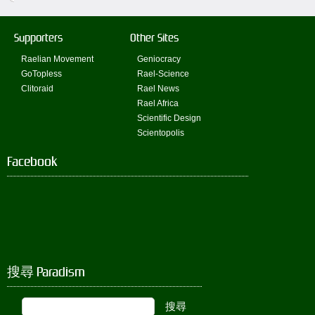
Supporters
Other Sites
Raelian Movement
Geniocracy
GoTopless
Rael-Science
Clitoraid
Rael News
Rael Africa
Scientific Design
Scientopolis
Facebook
搜尋 Paradism