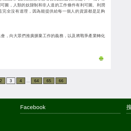
利可圖，人類的奴隸制和非人道的工作條件有利可圖。利潤
這完全沒有道理，因為能提供給每一個人的資源都是足夠
集會，向大眾們推廣摒棄工作的義務，以及將戰爭產業轉化
2
3
4
...
64
65
66
Facebook
搜