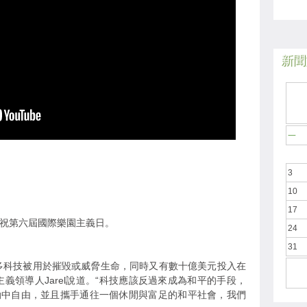
新聞於
一
3
10
17
慶祝第六屆國際樂園主義日。
24
31
多科技被用於摧毀或威脅生命，同時又有數十億美元投入在
義領導人Jarel說道。“科技應該反過來成為和平的手段，
動中自由，並且攜手通往一個休閒與富足的和平社會，我們