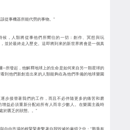
應該從事機器所能代勞的事物。”
時候，人類將從事他們所嚮往的一切：創作、冥想與玩
無用處，並於最終走入歷史。這即將到來的新世界將會是一個真
爾─所發起，他解釋地球上的生命是如何來自另一顆星球的
望看到他們新創造出來的人類能夠在為他們準備的地球樂園
正逐步接替著我們的工作，而且不必伴隨更多的痛苦和磨
產量的增益必須重新分配給所有人而非少數人。在樂園主義時
處於匱乏的狀態。。”
與自由市場的根緊緊牽繫著自我毀滅的麻煩之中：“戰爭有