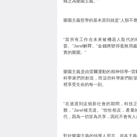
稱之為樂園主義。”
樂園主義哲學的基本原則就是“人類不
“當所有工作在未來被機器人取代的
耍。”Jarel解釋。“金錢將變得毫
實的樂園。“
樂園主義是由雷爾運動的精神領導─雷
科學家們所創造，而這些科學家們盼
裡享受生命的每一刻。
“在過渡到這個新社會的期間，科技
難，”Jarel補充道。“恰恰相反，
代，因為一切皆為共享，因此不會有人
對於樂園主義的領導人而言，資本主義