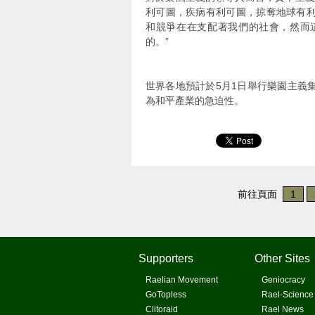
利可圖，疾病有利可圖，掠奪地球有
和競爭在在支配著我們的社會，然而
的。”
世界各地預計於5月1日舉行樂園主義
為和平產業的急迫性。
前往頁面
1
Supporters
Other Sites
Raelian Movement
Geniocracy
GoTopless
Rael-Science
Clitoraid
Rael News