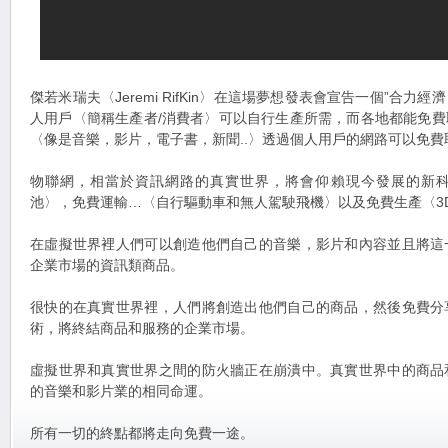
傑若米瑞夫〈Jeremi RifKin〉在這場夢想發表會宣告一個”合
人用戶〈簡稱生產者/消費者〉可以自行生產所需，而各地都能免
〈像是音樂，影片，電子書，新聞..〉透過個人用戶的網路可以免費
物聯網，相當於資訊網路的真實世界，將會仰賴現今發展的新
池〉，免費運輸…〈自行驅動車和無人駕駛飛機〉以及免費生產〈3
在虛擬世界裡人們可以創造他們自己的音樂，影片和內容並且將這
企業市場的資訊類商品。
很快的在真實世界裡，人們將創造出他們自己的商品，然後免費分
術，將終結商品和服務的企業市場。
虛擬世界和真實世界之間的防火牆正在崩潰中。真實世界中的商品
的音樂和影片業的相同命運。
所有一切的終點都將走向免費一途。