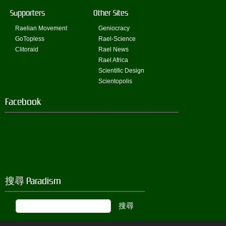
Supporters
Other Sites
Raelian Movement
Geniocracy
GoTopless
Rael-Science
Clitoraid
Rael News
Rael Africa
Scientific Design
Scientopolis
Facebook
搜尋 Paradism