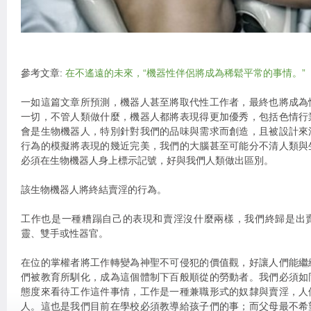
參考文章:
在不遙遠的未來，“機器性伴侶將成為稀鬆平常的事情。”
一如這篇文章所預測，機器人甚至將取代性工作者，最終也將成為
一切，不管人類做什麼，機器人都將表現得更加優秀，包括色情行
會是生物機器人，特別針對我們的品味與需求而創造，且被設計來
行為的模擬將表現的幾近完美，我們的大腦甚至可能分不清人類與
必須在生物機器人身上標示記號，好與我們人類做出區別。
該生物機器人將終結賣淫的行為。
工作也是一種糟蹋自己的表現和賣淫沒什麼兩樣，我們終歸是出
靈、雙手或性器官。
在位的掌權者將工作轉變為神聖不可侵犯的價值觀，好讓人們能繼
們被教育所馴化，成為這個體制下百般順從的勞動者。我們必須如
態度來看待工作這件事情，工作是一種兼職形式的奴隸與賣淫，人
人。這也是我們目前在學校必須教導給孩子們的事；而父母最不希