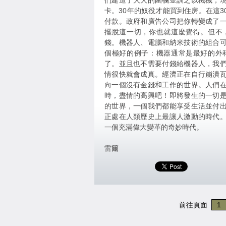
們建造了大大的圍欄並訓之以機械，
卡。30年的奴役才能買到住房。在這
付款。政府和廣告公司把你轉變成了
擺脫這一切，你也就這麼覺得。但不
錢。機器人、電腦和納米技術的組合
個極好的例子：機器通常是最好的外
了。並且也不需要付錢給機器人，我
情很快就會成真。經濟正在自行崩潰
向一個沒有金錢和工作的世界。人們
時，盡情的高興吧！即將發生的一切
的世界，一個我們都能享受生活並付
正處在人類歷史上最讓人激動的時代
一個充滿偉大變革的奇妙時代。
雷爾
前往頁面
1