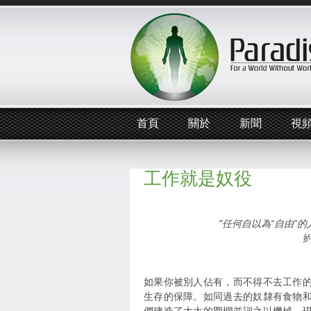
首頁
關於
新聞
視
工作就是奴役
"任何自以為“自由”
如果你被別人佔有，而不得不去工作
生存的保障。如同過去的奴隸有食物