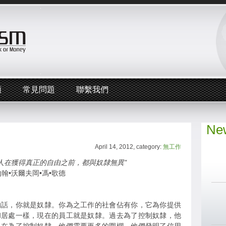
頻
常見問題
聯繫我們
New
April 14, 2012, category:
無工作
的人在獲得真正的自由之前，都與奴隸無異"
約翰•沃爾夫岡•馮•歌德
的話，你就是奴隸。你為之工作的社會佔有你，它為你提供
和居處一樣，現在的員工就是奴隸。過去為了控制奴隸，他