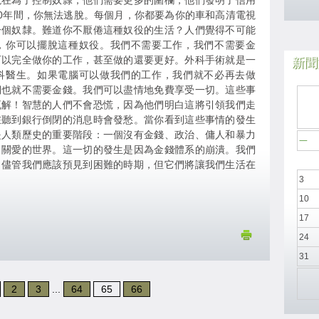
現在為了控制奴隸，他們需要更多的圍欄，他們發明了信用
30年間，你無法逃脫。每個月，你都要為你的車和高清電視
一個奴隸。難道你不厭倦這種奴役的生活？人們覺得不可能
，你可以擺脫這種奴役。我們不需要工作，我們不需要金
可以完全做你的工作，甚至做的還要更好。外科手術就是一
新聞於
科醫生。如果電腦可以做我們的工作，我們就不必再去做
們也就不需要金錢。我們可以盡情地免費享受一切。這些事
瓦解！智慧的人們不會恐慌，因為他們明白這將引領我們走
在聽到銀行倒閉的消息時會發愁。當你看到這些事情的發生
是人類歷史的重要階段：一個沒有金錢、政治、傭人和暴力
一
出關愛的世界。這一切的發生是因為金錢體系的崩潰。我們
。儘管我們應該預見到困難的時期，但它們將讓我們生活在
3
10
17
24
31
2
3
...
64
65
66