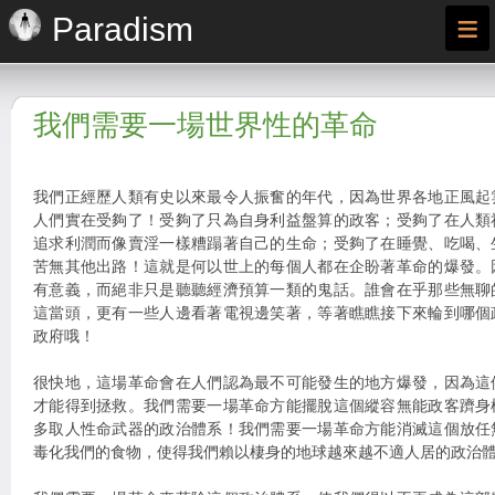
≡
Paradism
我們需要一場世界性的革命
我們正經歷人類有史以來最令人振奮的年代，因為世界各地正風起
人們實在受夠了！受夠了只為自身利益盤算的政客；受夠了在人類
追求利潤而像賣淫一樣糟蹋著自己的生命；受夠了在睡覺、吃喝、
苦無其他出路！這就是何以世上的每個人都在企盼著革命的爆發。
有意義，而絕非只是聽聽經濟預算一類的鬼話。誰會在乎那些無聊
這當頭，更有一些人邊看著電視邊笑著，等著瞧瞧接下來輪到哪個
政府哦！
很快地，這場革命會在人們認為最不可能發生的地方爆發，因為這
才能得到拯救。我們需要一場革命方能擺脫這個縱容無能政客躋身
多取人性命武器的政治體系！我們需要一場革命方能消滅這個放任
毒化我們的食物，使得我們賴以棲身的地球越來越不適人居的政治