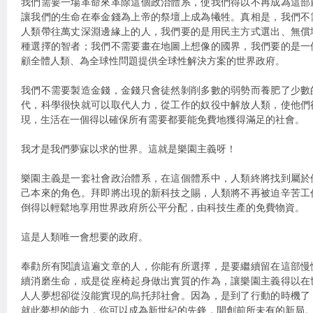
我們需要一場革命來革除這個政治體系，使我們得以不再成為這部
讓我們的生命在奉金錢為上帝的祭壇上成為犧牲。真相是，我們不
人類帶往萬丈深淵邊緣上的人，我們要的是用民主方式選出、無償
種選擇的智者；我們不需要畫在地圖上想像的國界，我們要的是一
顧全體人類、為全球性問題提供全球性解決方案的世界政府。
我們不需要製造金錢，金錢只會徒然剝削多數的弱勢而養肥了少數
代，科學很快就可以取代人力，從工作的奴役中解放人類，使他們
現，生活在一個得以確保所有需要都要能免費地獲得滿足的社會。
我才是我們夢寐以求的世界。這就是樂園主義呀！
樂園主義是一套社會政治體系，在這個體系中，人類終將找到屬於
己本來的角色。拜即將出現的新科技之賜，人類將不再被迫辛苦工
倒得以輕鬆地享用世界政府所公平分配，由科技生產的免費物資。
這是人類唯一會想要的政府。
奉勸所有閱讀這遍文章的人，你能有所選擇，是要繼續留在這部慢
續消磨生命，或是從座椅起身做出實質的作為，讓樂園主義得以在
人人夢想卻從沒能實現的烏托邦社會。因為，是到了行動的時機了
就此夢想的能力，你可以成為新世紀的先鋒，開創前所未有的新局