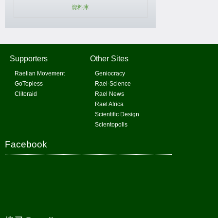
資料庫
Supporters
Other Sites
Raelian Movement
Geniocracy
GoTopless
Rael-Science
Clitoraid
Rael News
Rael Africa
Scientific Design
Scientopolis
Facebook