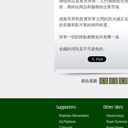
很快的在真實世界裡，人們將創造出
術，將終結商品和服務的企業市場。
虛擬世界和真實世界之間的防火牆正
的音樂和影片業的相同命運。
所有一切的終點都將走向免費一途。
金錢的消失是不可避免的。
前往頁面
1
2
3
Supporters
Other Sites
Raelian Movement
Geniocracy
GoTopless
Rael-Science
Clitoraid
Rael News