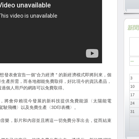
新聞於
一
在這場夢想發表會宣告一個”合力經濟＂的新經濟模式即將到來，個
3
行生產所需，而各地都能免費取得，好比現今的資訊產品，
10
〉透過個人用戶的網路可以免費取得。
17
，將會仰賴現今發展的新科技提供免費能源〈太陽能電
24
駕駛飛機〉以及免費生產〈3D印表機〉。
31
的音樂，影片和內容並且將這一切免費分享出去，從而結束