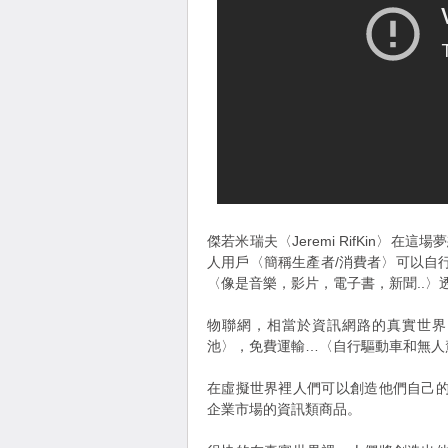
傑若米瑞夫〈Jeremi RifKin〉
人用戶〈簡稱生產者/消費者〉可以自
〈像是音樂，影片，電子書，新聞..
物聯網，相當於資訊網路的真實世界
池〉，免費運輸…〈自行驅動車和無人
在虛擬世界裡人們可以創造他們自己
企業市場的資訊類商品。