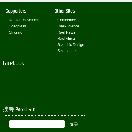
Supporters
Other Sites
Raelian Movement
Geniocracy
GoTopless
Rael-Science
Clitoraid
Rael News
Rael Africa
Scientific Design
Scientopolis
Facebook
搜尋 Paradism