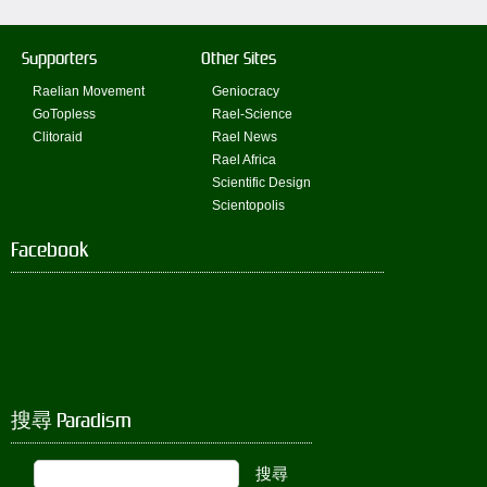
Supporters
Other Sites
Raelian Movement
Geniocracy
GoTopless
Rael-Science
Clitoraid
Rael News
Rael Africa
Scientific Design
Scientopolis
Facebook
搜尋 Paradism