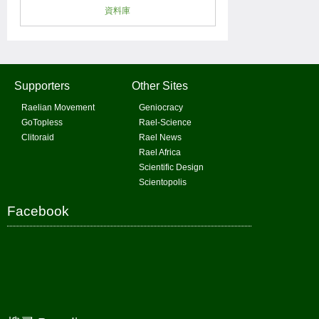
資料庫
Supporters
Other Sites
Raelian Movement
Geniocracy
GoTopless
Rael-Science
Clitoraid
Rael News
Rael Africa
Scientific Design
Scientopolis
Facebook