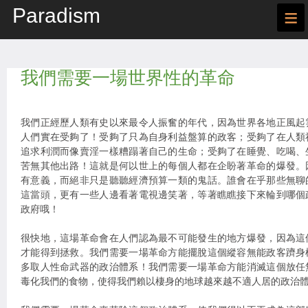
Paradism
≡
我們需要一場世界性的革命
我們正經歷人類有史以來最令人振奮的年代，因為世界各地正風起
人們實在受夠了！受夠了只為自身利益盤算的政客；受夠了在人類
追求利潤而像賣淫一樣糟蹋著自己的生命；受夠了在睡覺、吃喝、
苦無其他出路！這就是何以世上的每個人都在企盼著革命的爆發。
有意義，而絕非只是聽聽經濟預算一類的鬼話。誰會在乎那些無聊
這當頭，更有一些人邊看著電視邊笑著，等著瞧瞧接下來輪到哪個
政府哦！
很快地，這場革命會在人們認為最不可能發生的地方爆發，因為這
才能得到拯救。我們需要一場革命方能擺脫這個縱容無能政客躋身
多取人性命武器的政治體系！我們需要一場革命方能消滅這個放任
毒化我們的食物，使得我們賴以棲身的地球越來越不適人居的政治