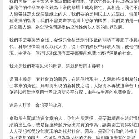
我們需要一場革命來革除這個政治體系，使我們得以不再成為這部
讓我們的生命在奉金錢為上帝的祭壇上成為犧牲。真相是，我們不
人類帶往萬丈深淵邊緣上的人，我們要的是用民主方式選出、無償
種選擇的智者；我們不需要畫在地圖上想像的國界，我們要的是一
顧全體人類、為全球性問題提供全球性解決方案的世界政府。
我們不需要製造金錢，金錢只會徒然剝削多數的弱勢而養肥了少數
代，科學很快就可以取代人力，從工作的奴役中解放人類，使他們
現，生活在一個得以確保所有需要都要能免費地獲得滿足的社會。
我才是我們夢寐以求的世界。這就是樂園主義呀！
樂園主義是一套社會政治體系，在這個體系中，人類終將找到屬於
己本來的角色。拜即將出現的新科技之賜，人類將不再被迫辛苦工
倒得以輕鬆地享用世界政府所公平分配，由科技生產的免費物資。
這是人類唯一會想要的政府。
奉勸所有閱讀這遍文章的人，你能有所選擇，是要繼續留在這部慢
續消磨生命，或是從座椅起身做出實質的作為，讓樂園主義得以在
人人夢想卻從沒能實現的烏托邦社會。因為，是到了行動的時機了
就此夢想的能力，你可以成為新世紀的先鋒，開創前所未有的新局