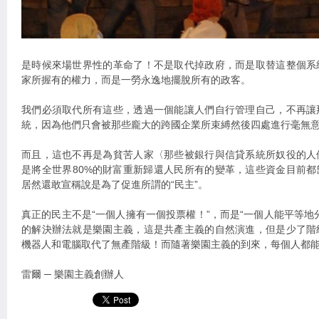
是時候來場世界性的革命了！不是取代掉政府，而是取替這整個系
家所握有的權力，而是一勞永逸地擺脫所有的政客。
我們必須取代所有這些，透過一個能讓人們自行管理自己，不再讓
統，因為他們只會被那些龐大的跨國企業所束縛然後四處進行毫無
而且，這也不再是為貧苦人家〈那些被銀行與信貸系統所奴役的人
是將全世界80%的財富重新歸還人民所有的變革，這些資金目前都
居然還敢宣稱說是為了促進所謂的“民主”。
真正的民主不是“一個人擁有一個投票權！”，而是“一個人能平等地
的解決辦法就是樂園主義，這是共產主義的自然演進，但是少了階
機器人和電腦取代了無產階級！而隨著樂園主義的到來，每個人都
雷爾 ─ 樂園主義創辦人