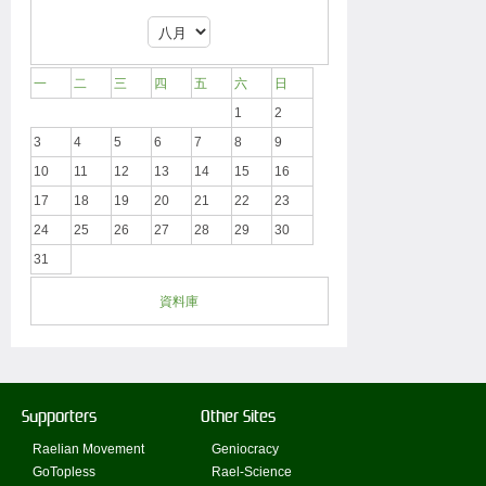
一
二
三
四
五
六
日
1
2
3
4
5
6
7
8
9
10
11
12
13
14
15
16
17
18
19
20
21
22
23
24
25
26
27
28
29
30
31
資料庫
Supporters
Other Sites
Raelian Movement
Geniocracy
GoTopless
Rael-Science