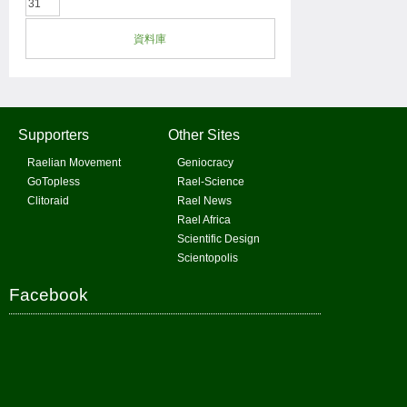
31
資料庫
Supporters
Other Sites
Raelian Movement
Geniocracy
GoTopless
Rael-Science
Clitoraid
Rael News
Rael Africa
Scientific Design
Scientopolis
Facebook