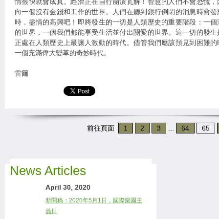
情很快就會成真。經濟正在自行崩潰瓦解！智慧的人們不會恐慌，
向一個沒有金錢和工作的世界。人們在聽到銀行倒閉的消息時會發
時，盡情的高興吧！即將發生的一切是人類歷史的重要階段：一個
的世界，一個我們都能享受生活並付出關愛的世界。這一切的發生
正處在人類歷史上最讓人激動的時代。儘管我們應該預見到困難的
一個充滿偉大變革的奇妙時代。
雷爾
前往頁面
1
2
3
...
64
65
News Articles
April 30, 2020
新聞稿：2020年5月1日，國際樂園主
義日