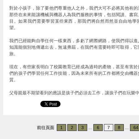
對於小孩子，除了要他們尊重他人之外，我們大可不必將其他有的
那些在未來能讓機械與機器人為我們服務的事情，包括閱讀、書寫
目。如果我們需要學習某些東西，那我們將自然而然並自由地學
望。
我們已經能夠自學任何一樣東西，多虧了網際網路，使我們得以進
知識能個別地傳遞出去，無遠弗屆，在我們有需要時即可取得，它
旅。
現在，有些家長明白了校園教育已經成為過時的產物，甚至有害於
們的孩子們學習任何工作技能，因為未來所有的工作都將交由機器
質。
父母親最不期望看到的應該是孩子們必須去工作，讓孩子們在玩樂
前往頁面
1
2
3
...
6
7
8
...
64