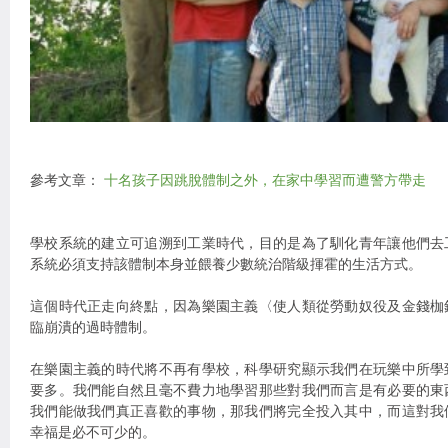
參考文章：
十名孩子因跳脫體制之外，在家中學習而遭警方帶走
學校系統的建立可追溯到工業時代，目的是為了馴化青年讓他們去
系統必須支持該體制本身並餵養少數統治階級揮霍的生活方式。
這個時代正走向終點，因為樂園主義〈使人類從勞動奴役及金錢枷
臨崩潰的過時體制。
在樂園主義的時代將不再有學校，科學研究顯示我們在玩樂中所學
要多。我們能自然且毫不費力地學習那些對我們而言是有必要的東
我們能做我們真正喜歡的事物，那我們將完全投入其中，而這對我
幸福是必不可少的。