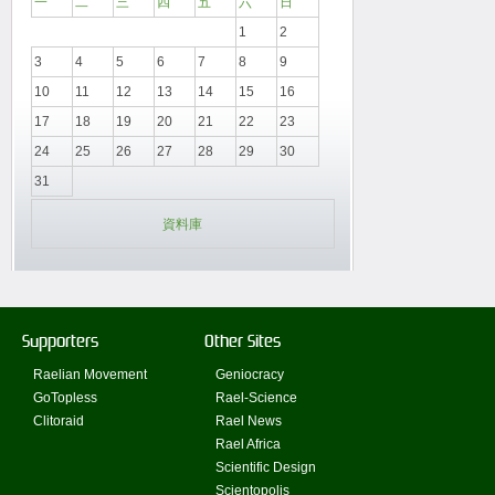
一
二
三
四
五
六
日
1
2
3
4
5
6
7
8
9
10
11
12
13
14
15
16
17
18
19
20
21
22
23
24
25
26
27
28
29
30
31
資料庫
Supporters
Other Sites
Raelian Movement
Geniocracy
GoTopless
Rael-Science
Clitoraid
Rael News
Rael Africa
Scientific Design
Scientopolis