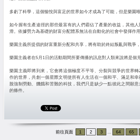
多虧了科學，這個愉悅與富足的世界如今才成為了可能，但是樂園
如今握有生產途徑的那些最富有的人們霸佔了產量的收益，其他人
滑。依據勞力為基礎的財富分配體系無法在自動化的社會中發揮作
樂園主義所提倡的財富重新分配和共享，將有助於終結叛亂與戰爭
樂園主義者在5月1日的活動期間所要傳播的訊息對人類來說將是個
樂園主義即將到來，它會將這個極度不平等、分裂與競爭的世界轉
作的世界，共創一個星際文明使所有人生活在一個和平、滿足和幸
脫強制勞動、饑餓和苦難的科技，我們只是缺少一點彼此之間願意
的條件。
前往頁面
1
2
3
...
64
65