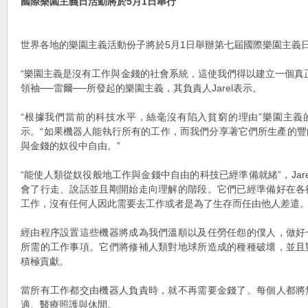
國際樂園主義日活動將於5月1日舉行
世界各地的樂園主義活動份子將於5月1日舉辦第七屆國際樂園主義
“樂園主義是沒有工作與金錢的社會系統，這使我們得以建立一個真
領袖──雷爾──所發起的樂園主義，其負責人Jarel表示。
“根據我們當前的科技水平，絲毫沒有陷入貧窮的理由”樂園主義
示。“如果機器人能執行所有的工作，而我們分享著它們所生產的
與金錢的奴役中自由。”
“能使人類從奴役般地工作與金錢中自由的科技已經準備就緒”，Jar
會了行走、說話並且剛開始走向理解的階段。它們已經準備好在各
工作，沒有任何人因此需要去工作或者是為了生存而任由他人差遣。
經由程序設置這些機器將成為我們溫順以及任勞任怨的僕人，做好
所需的工作事項。它們將修補人類對地球所造成的種種破壞，並且
積極貢獻。
當所有工作都交由機器人負責時，就不再需要金錢了。每個人都將
適、醫療照護與休閒。