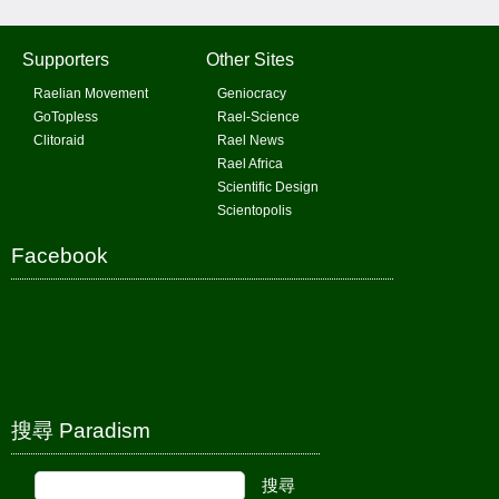
Supporters
Other Sites
Raelian Movement
Geniocracy
GoTopless
Rael-Science
Clitoraid
Rael News
Rael Africa
Scientific Design
Scientopolis
Facebook
搜尋 Paradism