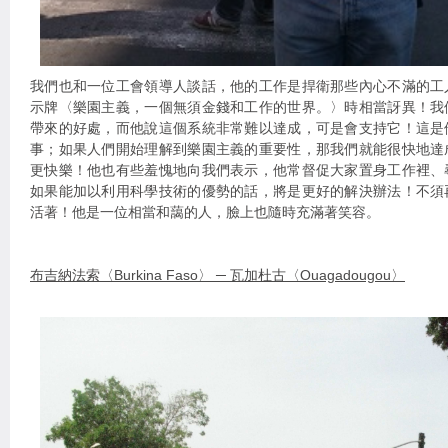
我們也和一位工會領導人談話，他的工作是捍衛那些內心不滿的工
示牌〈樂園主義，一個無須金錢和工作的世界。〉時相當訝異！我
帶來的好處，而他說這個系統非常難以達成，可是會支持它！這是
事；如果人們開始理解到樂園主義的重要性，那我們就能很快地達
更快樂！他也有些羞愧地向我們表示，他常督促大家置身工作裡、
如果能加以利用科學技術的優勢的話，將是更好的解決辦法！不須
活著！他是一位相當和藹的人，臉上也隨時充滿著笑容。
布吉納法索〈Burkina Faso〉 ─ 瓦加杜古〈Ouagadougou〉