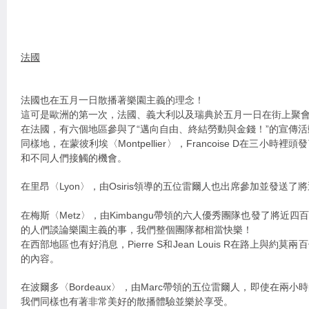
法國
法國也在五月一日散播著樂園主義的理念！
這可是歐洲的第一次，法國、義大利以及瑞典於五月一日在街上聚
在法國，有六個地區參與了“邁向自由、終結勞動與金錢！”的宣傳活
同樣地，在蒙彼利埃〈Montpellier〉，Francoise D在三小
和不同人們接觸的機會。
在里昂〈Lyon〉，由Osiris領導的五位雷爾人也出席參加並發送
在梅斯〈Metz〉，由Kimbangu帶領的六人優秀團隊也發了將近
的人們談論樂園主義的事，我們整個團隊都相當快樂！
在西部地區也有好消息，Pierre S和Jean Louis R在路上與
的內容。
在波爾多〈Bordeaux〉，由Marc帶領的五位雷爾人，即使在兩
我們同樣也有著非常美好的散播體驗並樂於享受。