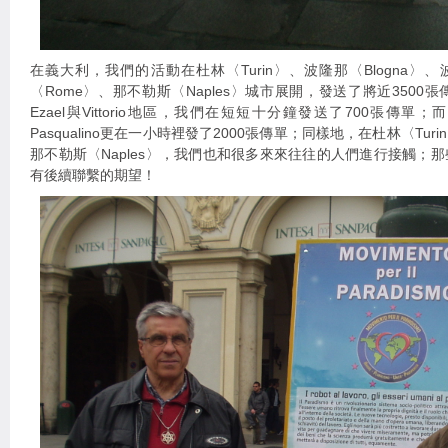
在義大利，我們的活動在杜林〈Turin〉、波隆那〈Blogna〉、波
〈Rome〉、那不勒斯〈Naples〉城市展開，發送了將近3500張
Ezael與Vittorio地區，我們在短短十分鐘發送了700張傳單；而
Pasqualino更在一小時裡發了2000張傳單；同樣地，在杜林〈Turin
那不勒斯〈Naples〉，我們也和很多來來往往的人們進行接觸；
有後續聯繫的期望！