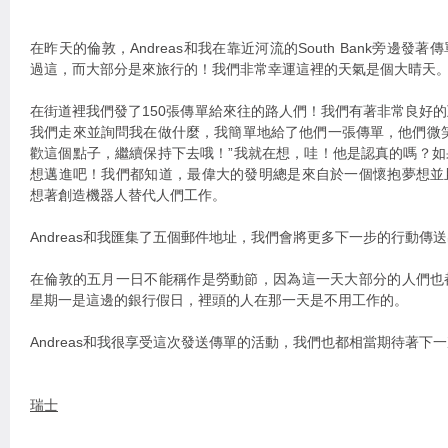
在昨天的倫敦，Andreas和我在靠近河流的South Bank旁邊
過這，而大部分是來旅行的！我們非常幸運這裡的天氣是個大晴天
在街道裡我們發了150張傳單給來往的路人們！我們有著非常良好
我們走來並詢問我在做什麼，我簡單地給了他們一張傳單，他們微
歡這個點子，繼續保持下去哦！”我就在想，哇！他是認真的嗎？
想邁進吧！我們都知道，最偉大的發明總是來自於一個懷抱夢想並
想著創造機器人替代人們工作。
Andreas和我匯集了五個郵件地址，我們會將更多下一步的行動傳
在倫敦的五月一日不能稱作是勞動節，因為這一天大部分的人們也
星期一是這邊的銀行假日，裡頭的人在那一天是不用工作的。
Andreas和我很享受這次發送傳單的活動，我們也都相當期待著下
瑞士