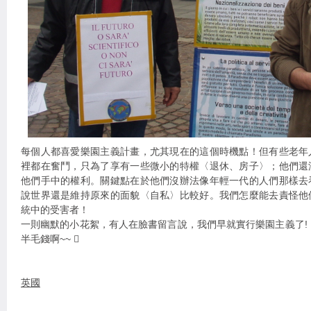
每個人都喜愛樂園主義計畫，尤其現在的這個時機點！但有些老年
裡都在奮鬥，只為了享有一些微小的特權〈退休、房子〉；他們還
他們手中的權利。關鍵點在於他們沒辦法像年輕一代的人們那樣去
說世界還是維持原來的面貌〈自私〉比較好。我們怎麼能去責怪他
統中的受害者！
一則幽默的小花絮，有人在臉書留言說，我們早就實行樂園主義了!
半毛錢啊~~ 
英國