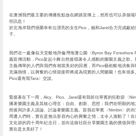
在澳洲我們最主要的傳播焦點放在網路宣傳上，然而也可以弄個場
些訊息！
於北海岸我們很榮幸有位漂亮的女生Pico，她和Jarel合力完成
子。
我們在一處像似天堂般地拜倫灣海灘公園〈Byron Bay Foreshor
義宣傳活動，Pico架起小舞台然後唱著令人感動的樂園主義之歌
主義傳單的人們與我們有相當美好的回應，而Pico藝術般地演奏
充滿熱情，以興奮的心情迎接即將成為現實的人間樂園！也有很多人前來
Pico還有我Tara〉交談。
緊接著在下一周，Alcy、Pico、Jarel還有我前往寧賓的狂歡節〈Nimbi
播著樂園主義及其核心理念：自由、創新、思想；我們在明顯的地
然後與許多人談論、討論著樂園主義。當我在寧賓〈Nimbin〉的
周遭人們時，實在是無法形容內心的興奮之情，太令人激動了！在
文化節的四十周年紀念日，並向這個社區分享樂園主義的價值與理
實在是太美好了！