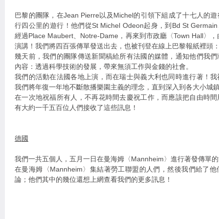
巴黎的團隊，在Jean Pierre以及Michel的引領下組成了十七
行四公里的遊行！他們從St Michel Odeon起身，到Bd St Germain、B
經過Place Maubert、Notre-Dame，再來到市政廳〈Town Hall〉
演講！我們將四百張傳單發送出去，也被刊登在線上巴黎報紙裡頭：“Stree
幾天前，我們的團隊傳送新聞稿給所有法國的媒體，通知他們我們
內容：透過科學技術的發展，帶來無須工作與金錢的社會。
我們的活動在法國各地上演，而在瑞士與義大利也同時進行著！我
我們將年復一年地不斷散播樂園主義的理念，直到深入到各大小城
在一次地祝福所有人，不再花時間去慶祝工作，而應該把自由時間
有大約一千五百位人們接收了這些訊息！
德國
我們一共五個人，五月一日在曼海姆〈Mannheim〉進行著發傳單
在曼海姆〈Mannheim〉集結著勞工聯盟的人們，然後我們給了
論；他們其中的幾位還想上網查看我們的更多訊息！