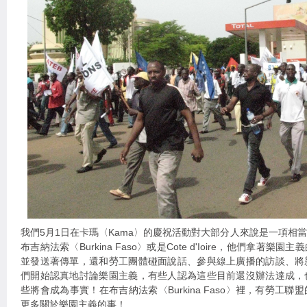
我們5月1日在卡瑪〈Kama〉的慶祝活動對大部分人來說是一項相
布吉納法索〈Burkina Faso〉或是Cote d'Ioire，他們拿著
並發送著傳單，還和勞工團體碰面說話、參與線上廣播的訪談、將
們開始認真地討論樂園主義，有些人認為這些目前還沒辦法達成，
些將會成為事實！在布吉納法索〈Burkina Faso〉裡，有勞工
更多關於樂園主義的事！