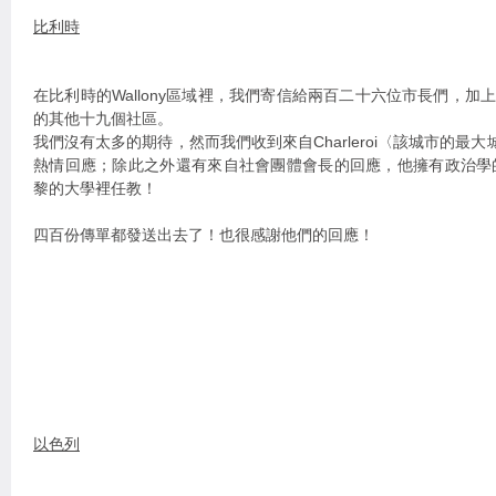
比利時
在比利時的Wallony區域裡，我們寄信給兩百二十六位市長們，加上在
的其他十九個社區。
我們沒有太多的期待，然而我們收到來自Charleroi〈該城市的最大城鎮〉
熱情回應；除此之外還有來自社會團體會長的回應，他擁有政治學
黎的大學裡任教！
四百份傳單都發送出去了！也很感謝他們的回應！
以色列