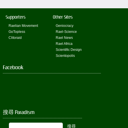
Supporters
Other Sites
Raelian Movement
Geniocracy
GoTopless
Rael-Science
Clitoraid
Rael News
Rael Africa
Scientific Design
Scientopolis
Facebook
搜尋 Paradism