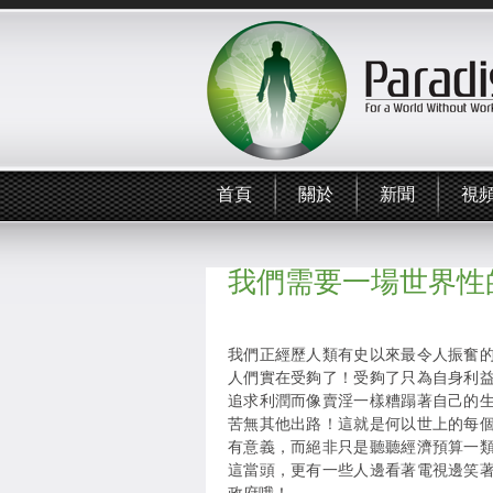
首頁
關於
新聞
視
我們需要一場世界性
我們正經歷人類有史以來最令人振奮
人們實在受夠了！受夠了只為自身利
追求利潤而像賣淫一樣糟蹋著自己的
苦無其他出路！這就是何以世上的每
有意義，而絕非只是聽聽經濟預算一
這當頭，更有一些人邊看著電視邊笑