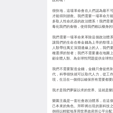
政府哦！
很快地，這場革命會在人們認為最不
才能得到拯救。我們需要一場革命方
多取人性命武器的政治體系！我們需
毒化我們的食物，使得我們賴以棲身的
我們需要一場革命來革除這個政治體
讓我們的生命在奉金錢為上帝的祭壇
人類帶往萬丈深淵邊緣上的人，我們
種選擇的智者；我們不需要畫在地圖
顧全體人類、為全球性問題提供全球性
我們不需要製造金錢，金錢只會徒然
代，科學很快就可以取代人力，從工
現，生活在一個得以確保所有需要都要
我才是我們夢寐以求的世界。這就是樂
樂園主義是一套社會政治體系，在這
己本來的角色。拜即將出現的新科技
倒得以輕鬆地享用世界政府所公平分配