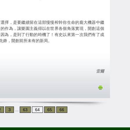
所選擇，是要繼續留在這部慢慢榨幹你生命的龐大機器中繼
質的作為，讓樂園主義得以在世界各個角落實現，開創這個
。因為，是到了行動的時機了！有史以來第一次我們有了成
先鋒，開創前所未有的新局。
雷爾
2
3
...
63
64
65
66