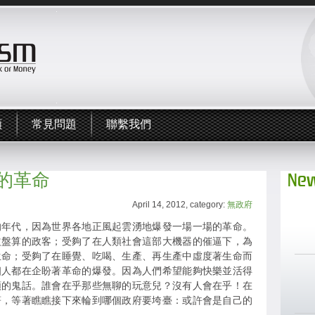
頻
常見問題
聯繫我們
的革命
New
April 14, 2012, category:
無政府
的年代，因為世界各地正風起雲湧地爆發一場一場的革命。
益盤算的政客；受夠了在人類社會這部大機器的催逼下，為
生命；受夠了在睡覺、吃喝、生產、再生產中虛度著生命而
個人都在企盼著革命的爆發。因為人們希望能夠快樂並活得
類的鬼話。誰會在乎那些無聊的玩意兒？沒有人會在乎！在
著，等著瞧瞧接下來輪到哪個政府要垮臺：或許會是自己的