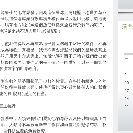
可能發生的地方爆發，因為這個星球只有經歷一場世界革命
能擺脫這個縱容無能政客躋身權位而得以濫用公權，製造更
要一場革命方能消滅這個放任無良淘金客污染我們的海洋、
新聞於
地球越來越不適人居的政治體系！
系，使我們得以不再成為這部龐大機器中冰冷的機件，不再
上成為犧牲。真相是，我們不需要那些將我們的星球及其上
要的是用民主方式選出、無償地導引而不是強迫我們做出種
一
上想像的國界，我們要的是一個合一的世界，以及一個能照
解決方案的世界政府。
3
剝削多數的弱勢而養肥了少數的權貴。在科技持續進步的年
10
作的奴役中解放人類，使他們得以專心致力於個人的自我實
17
能免費地獲得滿足的社會。
24
園主義呀！
31
個體系中，人類終將找到屬於他的尊嚴以及得以扮演真正自
之賜，人類將不再被迫辛苦工作掙錢而僅足以悲慘苟活，反
，由科技生產的免費物資。