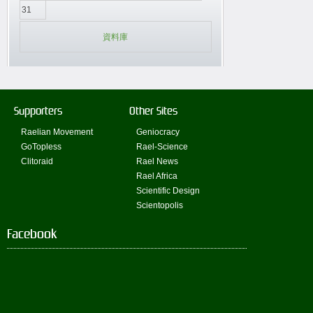
31
資料庫
Supporters
Other Sites
Raelian Movement
Geniocracy
GoTopless
Rael-Science
Clitoraid
Rael News
Rael Africa
Scientific Design
Scientopolis
Facebook