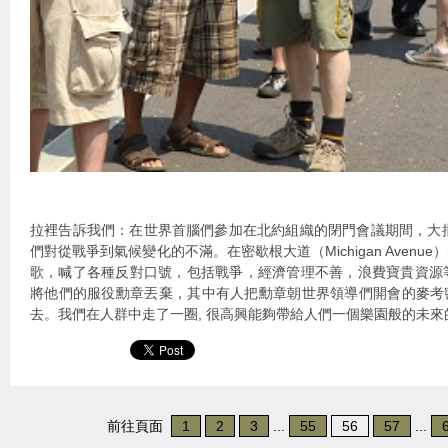
拉裡告訴我們：在世界首腦們參加在北約組織的閉門會議期間，大
們對從戰爭到氣候變化的不滿。在密歇根大道（Michigan Aven
歌，喊了各種反對口號，包括戰爭，經濟管理不善，浪費寶貴資源
將他們的服役勳章丟棄，其中有人把勳章朝世界領導們開會的麥考
去。我們在人群中走了一圈, 很高興能夠帶給人們一個樂園般的未來
前往頁面
1
2
3
...
55
56
57
...