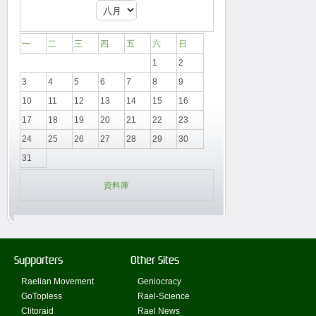
一
二
三
四
五
六
日
1
2
3
4
5
6
7
8
9
10
11
12
13
14
15
16
17
18
19
20
21
22
23
24
25
26
27
28
29
30
31
資料庫
Supporters
Other Sites
Raelian Movement
Geniocracy
GoTopless
Rael-Science
Clitoraid
Rael News