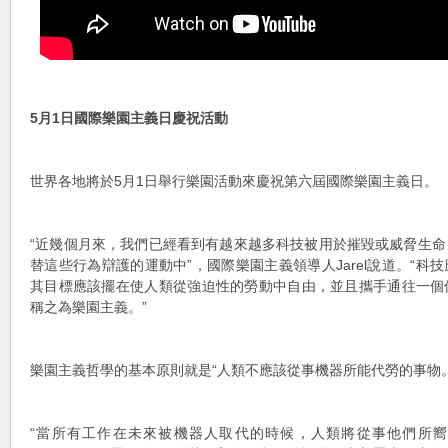
5月1日國際樂園主義日慶祝活動
世界各地將於5月1日舉行樂園活動來慶祝第六屆國際樂園主義日。
“近幾個月來，我們已經看到有越來越多科技被用於摧毀或威脅生
替這些行為辯護的運動中”，國際樂園主義領導人Jarel說道。“科
其目標應該擺在使人類從強迫性的勞動中自由，並且攜手通往一個
稱之為樂園主義。”
樂園主義哲學的基本原則就是“人類不應該從事機器所能代勞的事物。
“當所有工作在未來被機器人取代的時候，人類將從事他們所