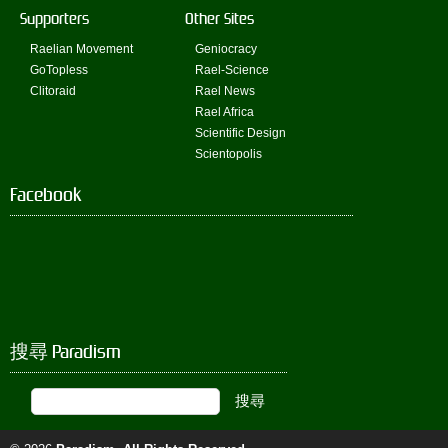
Supporters
Other Sites
Raelian Movement
Geniocracy
GoTopless
Rael-Science
Clitoraid
Rael News
Rael Africa
Scientific Design
Scientopolis
Facebook
搜尋 Paradism