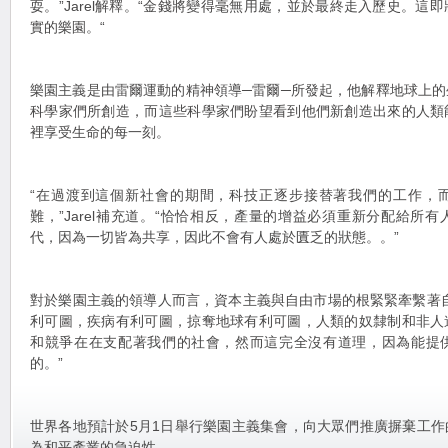
耍。”Jarel解釋。“金錢將變得毫無用處，並於最終走入歷史。這
實的樂園。“
樂園主義是由雷爾運動的精神領導─雷爾─所發起，他解釋地球上
科學家們所創造，而這些科學家們盼望看到他們新創造出來的人類
裡享受生命的每一刻。
“在過渡到這個新社會的期間，科技正逐步接替著我們的工作，
難，”Jarel補充道。“恰恰相反，產量的增益必須重新分配給所
代，因為一切皆為共享，因此不會有人處於匱乏的狀態。。”
對於樂園主義的領導人而言，資本主義與自由市場的根緊緊牽繫著
利可圖，疾病有利可圖，掠奪地球有利可圖，人類的奴隸制和非人
和競爭在在支配著我們的社會，然而這完全沒有道理，因為能提
的。”
世界各地預計於5月1日舉行樂園主義集會，向大眾們推廣摒棄工
為和平產業的急迫性。