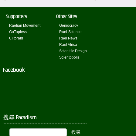
Supporters
Other Sites
Raelian Movement
Geniocracy
GoTopless
Rael-Science
Clitoraid
Rael News
Rael Africa
Scientific Design
Scientopolis
Facebook
搜尋 Paradism