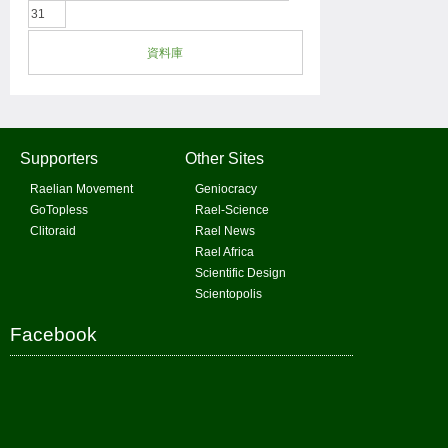
31
資料庫
Supporters
Other Sites
Raelian Movement
Geniocracy
GoTopless
Rael-Science
Clitoraid
Rael News
Rael Africa
Scientific Design
Scientopolis
Facebook