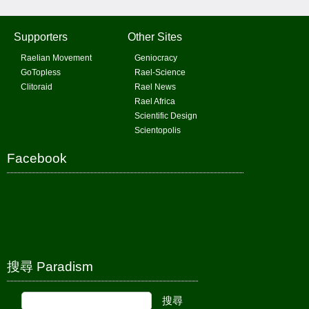
Supporters
Other Sites
Raelian Movement
Geniocracy
GoTopless
Rael-Science
Clitoraid
Rael News
Rael Africa
Scientific Design
Scientopolis
Facebook
搜尋 Paradism