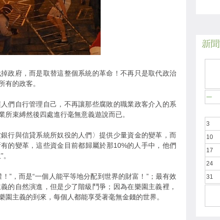
新聞於
代掉政府，而是取替這整個系統的革命！不再只是取代政治
所有的政客。
一
讓人們自行管理自己，不再讓那些腐敗的職業政客介入的系
業所束縛然後四處進行毫無意義遊說而已。
3
被銀行與信貸系統所奴役的人們〉提供少量資金的變革，而
10
所有的變革，這些資金目前都歸屬於那10%的人手中，他們
17
”。
24
！”，而是“一個人能平等地分配到世界的財富！”；最有效
31
主義的自然演進，但是少了階級鬥爭；因為在樂園主義裡，
樂園主義的到來，每個人都能享受著毫無金錢的世界。