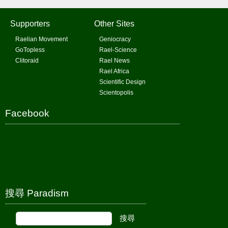
Supporters
Other Sites
Raelian Movement
Geniocracy
GoTopless
Rael-Science
Clitoraid
Rael News
Rael Africa
Scientific Design
Scientopolis
Facebook
搜尋 Paradism