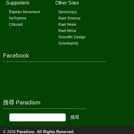
Supporters
Other Sites
Raelian Movement
Geniocracy
GoTopless
Rael-Science
Clitoraid
Rael News
Rael Africa
Scientific Design
Scientopolis
Facebook
搜尋 Paradism
© 2026
Paradism
. All Rights Reserved.