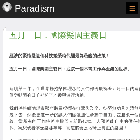
≡
Paradism
五月一日，國際樂園主義日
經濟的緊縮是這個科技繁榮時代裡最為愚蠢的政策！
五月一日，國際樂園主義日：迎接一個不需工作與金錢的世界。
連續第三年，全世界擁抱樂園理念的人們都將慶祝著五月一日的這
個勞動節的日子裡和平地參與遊行活動。
我們將持續地譴責那些將目標擺在打擊失業率、徒勞無功且無濟於
展下去，然後更進一步的讓人們從強迫性勞動中自由，並迎來一個
義。當所有的工作終將由機器人給取代掉，人類將能自由的做任
作、冥想或者享受樂趣等等；而這將會是地球上真正的樂園！