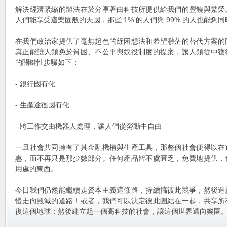
解決經濟緊縮的辦法在於分享著由科技所提供給我們的豐饒與繁榮
人們能享受這樂園般的天國，那些 1% 的人們與 99% 的人也能夠
在我們政治家提供了毫無起色的紓困想法和希望渺茫的替代方案的
真正能讓人類免於貧困、不公平與奴役制度的提案，讓人類從中獲
的關鍵性步驟如下：
- 銀行國有化
- 生產途徑國有化
- 將工作交由機器人處理，讓人們從勞動中自由
一旦社會共同擁有了其金融機構與生產工具，那整個社會便得以在
惠，而不再只是那少數部分。任何產品皆不虞匱乏，免費地提供，
用處的東西。
今日我們仍然能繼續走資本主義這條路，持續搞彼此競爭，然後造
慢走向毀滅的道路！或者，我們可以決定彼此團結在一起，共享所
復這個地球；然後建立起一個高科技的社會，讓這個世界邁向樂園