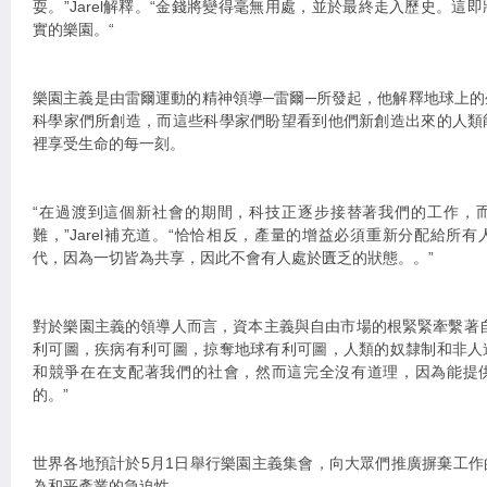
耍。”Jarel解釋。“金錢將變得毫無用處，並於最終走入歷史。這
實的樂園。“
樂園主義是由雷爾運動的精神領導─雷爾─所發起，他解釋地球上
科學家們所創造，而這些科學家們盼望看到他們新創造出來的人類
裡享受生命的每一刻。
“在過渡到這個新社會的期間，科技正逐步接替著我們的工作，
難，”Jarel補充道。“恰恰相反，產量的增益必須重新分配給所
代，因為一切皆為共享，因此不會有人處於匱乏的狀態。。”
對於樂園主義的領導人而言，資本主義與自由市場的根緊緊牽繫著
利可圖，疾病有利可圖，掠奪地球有利可圖，人類的奴隸制和非人
和競爭在在支配著我們的社會，然而這完全沒有道理，因為能提
的。”
世界各地預計於5月1日舉行樂園主義集會，向大眾們推廣摒棄工
為和平產業的急迫性。