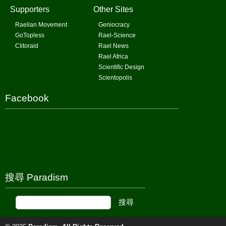
Supporters
Other Sites
Raelian Movement
Geniocracy
GoTopless
Rael-Science
Clitoraid
Rael News
Rael Africa
Scientific Design
Scientopolis
Facebook
搜尋 Paradism