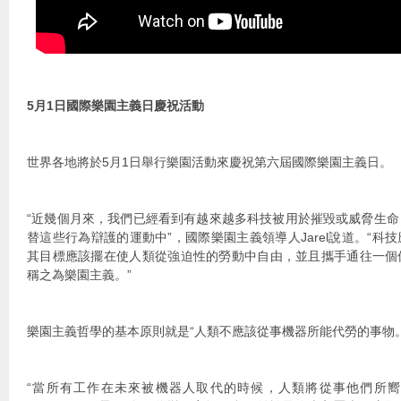
5月1日國際樂園主義日慶祝活動
世界各地將於5月1日舉行樂園活動來慶祝第六屆國際樂園主義日。
“近幾個月來，我們已經看到有越來越多科技被用於摧毀或威脅生
替這些行為辯護的運動中”，國際樂園主義領導人Jarel說道。“科
其目標應該擺在使人類從強迫性的勞動中自由，並且攜手通往一個
稱之為樂園主義。”
樂園主義哲學的基本原則就是“人類不應該從事機器所能代勞的事物。
“當所有工作在未來被機器人取代的時候，人類將從事他們所