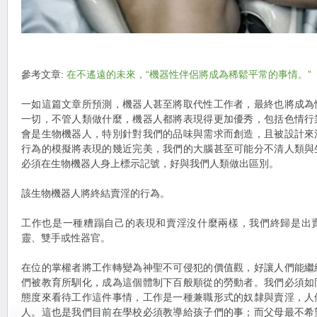
參考文章:
在不遙遠的未來，“機器性伴侶將成為稀鬆平常的事情。”
一如這篇文章所預測，機器人甚至將取代性工作者，最終也將成為
一切，不管人類做什麼，機器人都將表現得更加優秀，包括色情行
會是生物機器人，特別針對我們的品味與需求而創造，且被設計來
行為的模擬將表現的幾近完美，我們的大腦甚至可能分不清人類與
必須在生物機器人身上標示記號，好與我們人類做出區別。
該生物機器人將終結賣淫的行為。
工作也是一種糟蹋自己的表現和賣淫沒什麼兩樣，我們終歸是出
靈、雙手或性器官。
在位的掌權者將工作轉變為神聖不可侵犯的價值觀，好讓人們能繼
們被教育所馴化，成為這個體制下百般順從的勞動者。我們必須如
態度來看待工作這件事情，工作是一種兼職形式的奴隸與賣淫，人
人。這也是我們目前在學校必須教導給孩子們的事；而父母最不希