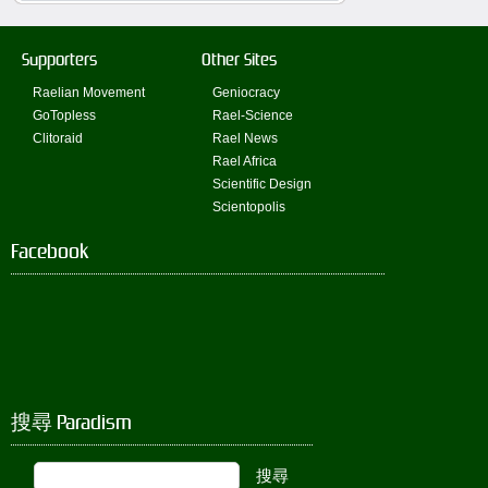
Supporters
Other Sites
Raelian Movement
Geniocracy
GoTopless
Rael-Science
Clitoraid
Rael News
Rael Africa
Scientific Design
Scientopolis
Facebook
搜尋 Paradism