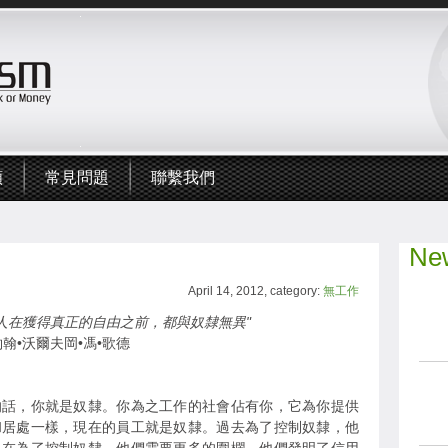
頻
常見問題
聯繫我們
New
April 14, 2012, category:
無工作
的人在獲得真正的自由之前，都與奴隸無異"
約翰•沃爾夫岡•馮•歌德
的話，你就是奴隸。你為之工作的社會佔有你，它為你提供
和居處一樣，現在的員工就是奴隸。過去為了控制奴隸，他