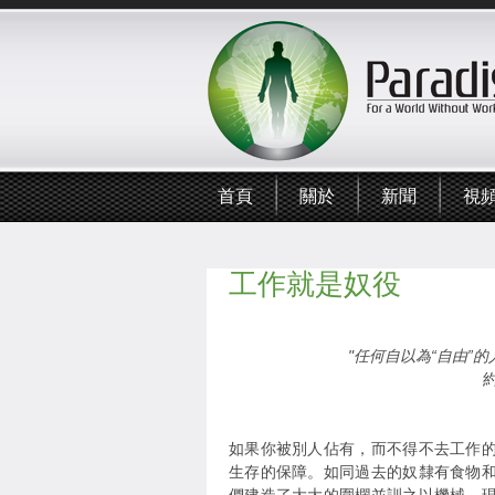
首頁
關於
新聞
視
工作就是奴役
"任何自以為“自由”
如果你被別人佔有，而不得不去工作
生存的保障。如同過去的奴隸有食物