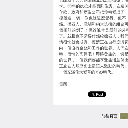
們建造了大大的圍欄並訓之以機械，
卡。30年的奴役才能買到住房。在這
付款。政府和廣告公司把你轉變成了
擺脫這一切，你也就這麼覺得。但不
錢。機器人、電腦和納米技術的組合
個極好的例子：機器通常是最好的外
了。並且也不需要付錢給機器人，我
情很快就會成真。經濟正在自行崩潰
向一個沒有金錢和工作的世界。人們
時，盡情的高興吧！即將發生的一切
的世界，一個我們都能享受生活並付
正處在人類歷史上最讓人激動的時代
一個充滿偉大變革的奇妙時代。
雷爾
前往頁面
1