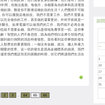
現在為了控制奴隸，他們需要更多的圍欄，他們發明了信用
30年間，你無法逃脫。每個月，你都要為你的車和高清電視
一個奴隸。難道你不厭倦這種奴役的生活？人們覺得不可能
，你可以擺脫這種奴役。我們不需要工作，我們不需要金
可以完全做你的工作，甚至做的還要更好。外科手術就是一
新聞於
科醫生。如果電腦可以做我們的工作，我們就不必再去做
們也就不需要金錢。我們可以盡情地免費享受一切。這些事
瓦解！智慧的人們不會恐慌，因為他們明白這將引領我們走
在聽到銀行倒閉的消息時會發愁。當你看到這些事情的發生
是人類歷史的重要階段：一個沒有金錢、政治、傭人和暴力
一
出關愛的世界。這一切的發生是因為金錢體系的崩潰。我們
。儘管我們應該預見到困難的時期，但它們將讓我們生活在
3
10
17
24
31
2
3
...
64
65
66