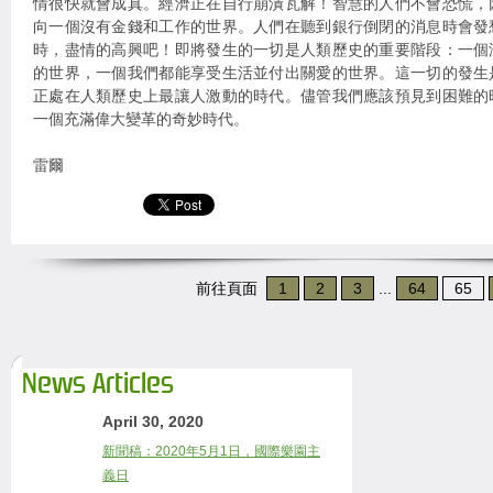
情很快就會成真。經濟正在自行崩潰瓦解！智慧的人們不會恐慌，
向一個沒有金錢和工作的世界。人們在聽到銀行倒閉的消息時會發
時，盡情的高興吧！即將發生的一切是人類歷史的重要階段：一個
的世界，一個我們都能享受生活並付出關愛的世界。這一切的發生
正處在人類歷史上最讓人激動的時代。儘管我們應該預見到困難的
一個充滿偉大變革的奇妙時代。
雷爾
前往頁面
1
2
3
...
64
65
News Articles
April 30, 2020
新聞稿：2020年5月1日，國際樂園主
義日