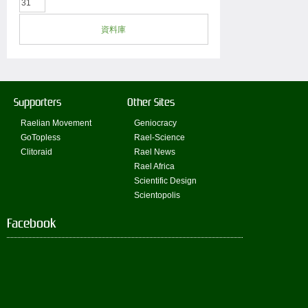
31
資料庫
Supporters
Other Sites
Raelian Movement
Geniocracy
GoTopless
Rael-Science
Clitoraid
Rael News
Rael Africa
Scientific Design
Scientopolis
Facebook