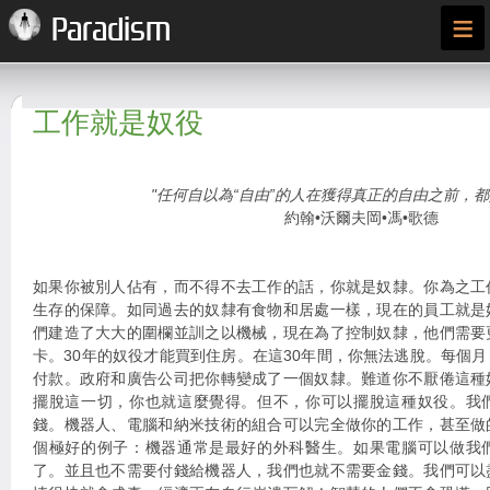
≡
Paradism
工作就是奴役
"任何自以為“自由”的人在獲得真正的自由之前，都
約翰•沃爾夫岡•馮•歌德
如果你被別人佔有，而不得不去工作的話，你就是奴隸。你為之工
生存的保障。如同過去的奴隸有食物和居處一樣，現在的員工就是
們建造了大大的圍欄並訓之以機械，現在為了控制奴隸，他們需要
卡。30年的奴役才能買到住房。在這30年間，你無法逃脫。每個
付款。政府和廣告公司把你轉變成了一個奴隸。難道你不厭倦這種
擺脫這一切，你也就這麼覺得。但不，你可以擺脫這種奴役。我
錢。機器人、電腦和納米技術的組合可以完全做你的工作，甚至做
個極好的例子：機器通常是最好的外科醫生。如果電腦可以做我
了。並且也不需要付錢給機器人，我們也就不需要金錢。我們可以