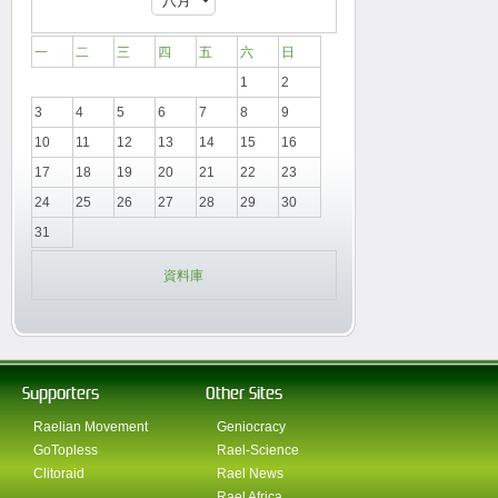
一
二
三
四
五
六
日
1
2
3
4
5
6
7
8
9
10
11
12
13
14
15
16
17
18
19
20
21
22
23
24
25
26
27
28
29
30
31
資料庫
Supporters
Other Sites
Raelian Movement
Geniocracy
GoTopless
Rael-Science
Clitoraid
Rael News
Rael Africa