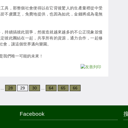
產工具，那整個社會便得以在它背後驚人的生產量裡從中受
品皆不虞匱乏，免費地提供，也因為如此，金錢將成為毫無
路，持續搞彼此競爭，然後造就越來越多的不公正現象並慢
決定彼此團結在一起，共享所有的資源，通力合作，一起修
社會，讓這個世界邁向樂園。
是我們唯一可能的未來！
...
28
29
30
...
64
65
66
Facebook
搜