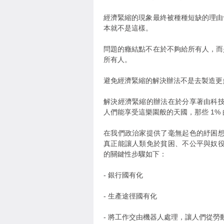
經濟緊縮的現象最終被種種短缺的理由
本就不是這樣。
問題的癥結點不在於不夠給所有人，而
所有人。
避免經濟緊縮的解決辦法不是去製造更
解決經濟緊縮的辦法在於分享著由科
人們能享受這樂園般的天國，那些 1% 
在我們政治家提供了毫無起色的紓困
真正能讓人類免於貧困、不公平與奴
的關鍵性步驟如下：
- 銀行國有化
- 生產途徑國有化
- 將工作交由機器人處理，讓人們從勞