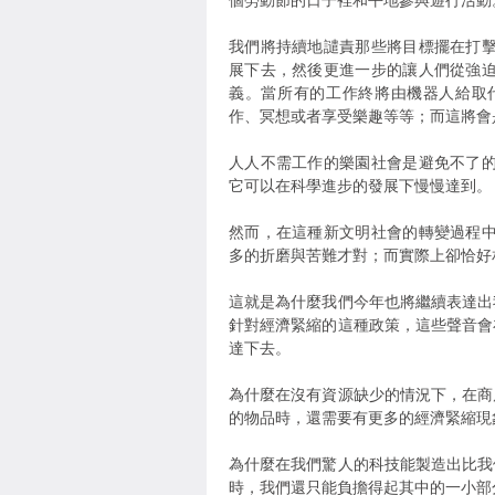
個勞動節的日子裡和平地參與遊行活動
我們將持續地譴責那些將目標擺在打
展下去，然後更進一步的讓人們從強
義。當所有的工作終將由機器人給取
作、冥想或者享受樂趣等等；而這將會
人人不需工作的樂園社會是避免不了
它可以在科學進步的發展下慢慢達到。
然而，在這種新文明社會的轉變過程
多的折磨與苦難才對；而實際上卻恰好
這就是為什麼我們今年也將繼續表達出
針對經濟緊縮的這種政策，這些聲音會
達下去。
為什麼在沒有資源缺少的情況下，在商
的物品時，還需要有更多的經濟緊縮現
為什麼在我們驚人的科技能製造出比我
時，我們還只能負擔得起其中的一小部