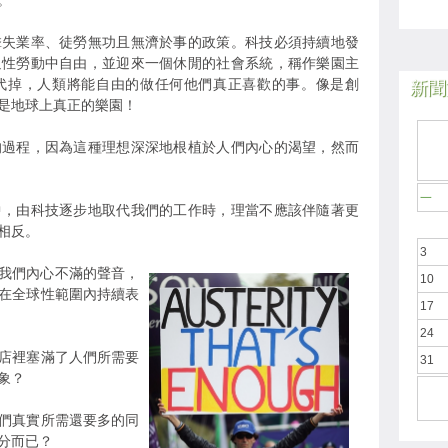
。
擊失業率、徒勞無功且無濟於事的政策。科技必須持續地發
迫性勞動中自由，並迎來一個休閒的社會系統，稱作樂園主
代掉，人類將能自由的做任何他們真正喜歡的事。像是創
新聞於
是地球上真正的樂園！
的過程，因為這種理想深深地根植於人們內心的渴望，然而
一
中，由科技逐步地取代我們的工作時，理當不應該伴隨著更
相反。
3
我們內心不滿的聲音，
10
在全球性範圍內持續表
17
24
店裡塞滿了人們所需要
31
象？
們真實所需還要多的同
分而已？