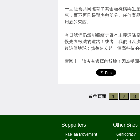
一旦社會共同擁有了其金融機構與生
惠，而不再只是那少數部分。任何產
用處的東西。
今日我們仍然能繼續走資本主義這條
慢走向毀滅的道路！或者，我們可以
復這個地球；然後建立起一個高科技的
實際上，這沒有選擇的餘地！因為樂園
前往頁面
1
2
3
Supporters
Other Sites
Raelian Movement
Geniocracy