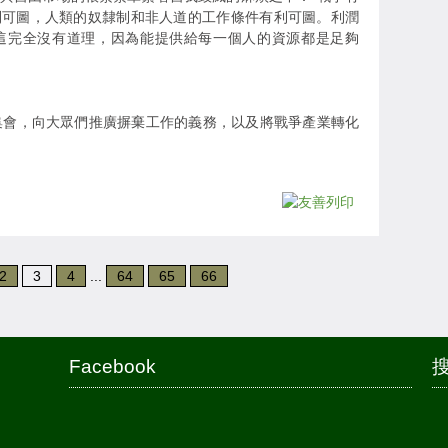
利可圖，人類的奴隸制和非人道的工作條件有利可圖。利潤
這完全沒有道理，因為能提供給每一個人的資源都是足夠
集會，向大眾們推廣摒棄工作的義務，以及將戰爭產業轉化
2
3
4
...
64
65
66
Facebook
搜