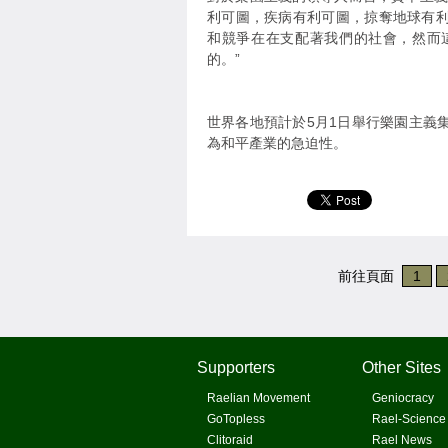
利可圖，疾病有利可圖，掠奪地球有
和競爭在在支配著我們的社會，然而
的。”
世界各地預計於5月1日舉行樂園主義
為和平產業的急迫性。
前往頁面
1
Supporters
Other Sites
Raelian Movement
Geniocracy
GoTopless
Rael-Science
Clitoraid
Rael News