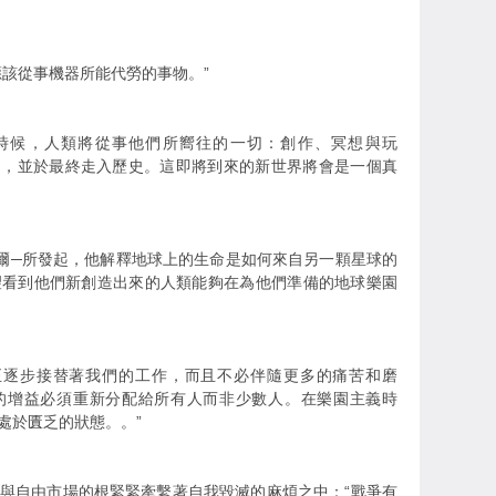
應該從事機器所能代勞的事物。”
時候，人類將從事他們所嚮往的一切：創作、冥想與玩
無用處，並於最終走入歷史。這即將到來的新世界將會是一個真
爾─所發起，他解釋地球上的生命是如何來自另一顆星球的
望看到他們新創造出來的人類能夠在為他們準備的地球樂園
正逐步接替著我們的工作，而且不必伴隨更多的痛苦和磨
產量的增益必須重新分配給所有人而非少數人。在樂園主義時
處於匱乏的狀態。。”
與自由市場的根緊緊牽繫著自我毀滅的麻煩之中：“戰爭有