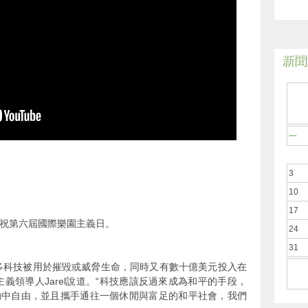
新聞於
一
3
10
17
慶祝第六屆國際樂園主義日。
24
31
多科技被用於摧毀或威脅生命，同時又有數十億美元投入在
義領導人Jarel說道。“科技應該反過來成為和平的手段，
動中自由，並且攜手通往一個休閒與富足的和平社會，我們