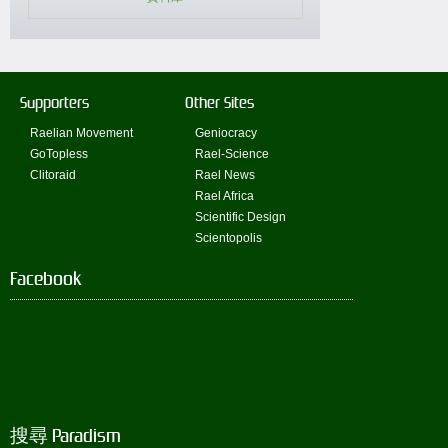
Supporters
Other Sites
Raelian Movement
Geniocracy
GoTopless
Rael-Science
Clitoraid
Rael News
Rael Africa
Scientific Design
Scientopolis
Facebook
搜尋 Paradism