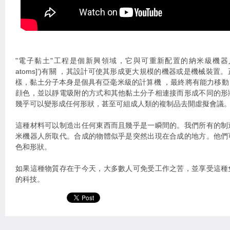
"電子黏土"工程是個新興領域，它與可重新配置的納米級機器人('電子黏
atoms]’)有關 ，其設計可使其形成更大規模的機器或是機械裝置。
樣，黏土分子本身是個具有亞毫米級的計算機 ，最終將有能力移
顔色，並以靜電吸附的方式和其他黏土分子相連接而形成不同的形
幾乎可以變形成任何形狀，甚至可組成人類的複制品去開虛擬會議。
這種材料可以制造出任何東西而且幾乎是一瞬間的。我們所有的制
米機器人所取代。合成的物體似乎是突然出現在合成的地方。他們
色和形狀。
如果這種物質存在于今天，大多數人可免受工作之苦，並享受這種
的科技。