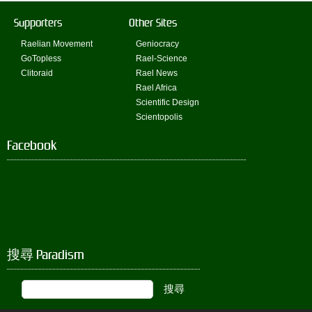
Supporters
Other Sites
Raelian Movement
Geniocracy
GoTopless
Rael-Science
Clitoraid
Rael News
Rael Africa
Scientific Design
Scientopolis
Facebook
搜尋 Paradism