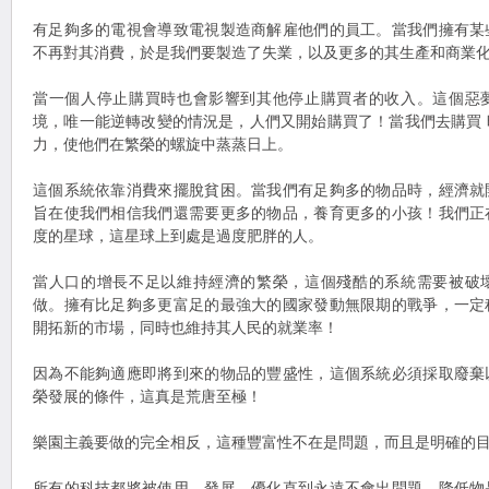
有足夠多的電視會導致電視製造商解雇他們的員工。當我們擁有某
不再對其消費，於是我們要製造了失業，以及更多的其生產和商業
當一個人停止購買時也會影響到其他停止購買者的收入。這個惡
境，唯一能逆轉改變的情況是，人們又開始購買了！當我們去購買
力，使他們在繁榮的螺旋中蒸蒸日上。
這個系統依靠消費來擺脫貧困。當我們有足夠多的物品時，經濟就
旨在使我們相信我們還需要更多的物品，養育更多的小孩！我們正
度的星球，這星球上到處是過度肥胖的人。
當人口的增長不足以維持經濟的繁榮，這個殘酷的系統需要被破
做。擁有比足夠多更富足的最強大的國家發動無限期的戰爭，一定
開拓新的市場，同時也維持其人民的就業率！
因為不能夠適應即將到來的物品的豐盛性，這個系統必須採取廢棄
榮發展的條件，這真是荒唐至極！
樂園主義要做的完全相反，這種豐富性不在是問題，而且是明確的
所有的科技都將被使用、發展、優化直到永遠不會出問題，降低物