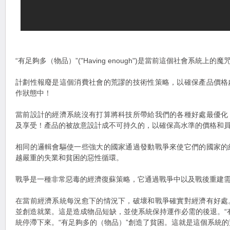
“有足夠多（物品）”("Having enough")是當前這個社會系統上的魔
計劃性報廢是這個消費社會的荒謬的技術性策略，以確保產品價格
作狀態中！
當前設計的經濟系統沒有打算將科技所帶給我們的各種好處最優化
及享受！產品的被故意設計成不可持久的，以確保高水準的價格和
相同的邏輯會驅使一些強大的國家通過發動戰爭來使它們的國家的
越嚴重的失業和貧困的惡性循環。
戰爭是一種非常惡毒的經濟復蘇策略，它通過戰爭中以及戰後重建
在當前經濟系統每況愈下的情況下，破壞和戰爭確實對經濟有好處
並創造就業。這是造成物品短缺，並使系統保持運作必需的後退。“
統停滯下來。“有足夠多的（物品）”創造了貧困。這就是這個系統