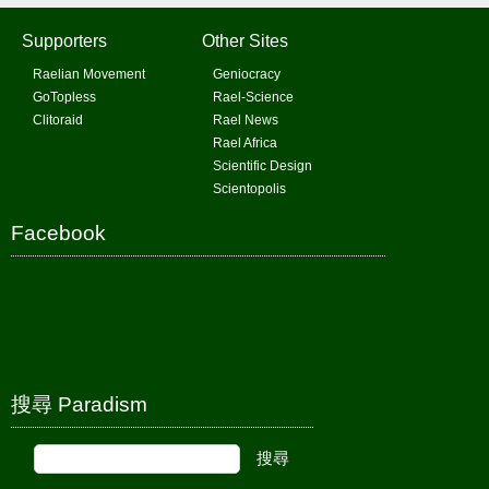
Supporters
Other Sites
Raelian Movement
Geniocracy
GoTopless
Rael-Science
Clitoraid
Rael News
Rael Africa
Scientific Design
Scientopolis
Facebook
搜尋 Paradism